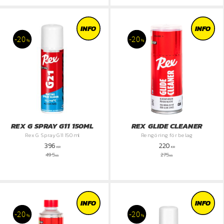
INFO
INFO
20
20
%
%
REX G SPRAY G11 150ML
REX GLIDE CLEANER
Rex G Spray G11 150ml
Rengöring för belag
396
220
KR
KR
495
275
KR
KR
INFO
INFO
20
20
%
%