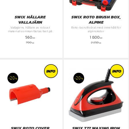
SWIX HÅLLARE
SWIX ROTO BRUSH BOX,
VALLAJÄRN
ALPINE
​Vallajärns hållare av robust
Roto-borstfodral med innehåll för
material som kan fästas fast på
alpinskidor
vallabänken med en smidig tving
560
1 800
KR
KR
700
2 250
KR
KR
INFO
INFO
20
20
%
%
SWIX ROTO COVER
SWIX T77 WAXING IRON