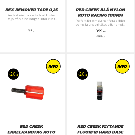
REX REMOVER TAPE 0,25
RED CREEK BLÅ NYLON
ROTO RACING 100MM
Perfekt när du ska ta bort klister
tejp från dina längdskidor eller
Perfekt för om du har flera skidor
bara ta bort vallan
som ska underhållas eller om du
bara vill förenkla ditt valla arbete
85
399
KR
KR
499
KR
INFO
INFO
20
20
%
%
RED CREEK
RED CREEK FLYTANDE
ENKELHANDTAG ROTO
FLUORFRI HARD BASE