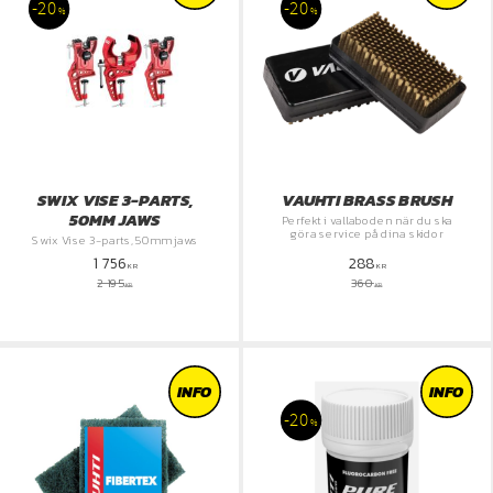
20
20
%
%
SWIX VISE 3-PARTS,
VAUHTI BRASS BRUSH
50MM JAWS
Perfekt i vallaboden när du ska
göra service på dina skidor
Swix Vise 3-parts, 50mm jaws
1 756
288
KR
KR
2 195
360
KR
KR
INFO
INFO
20
%