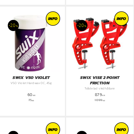
INFO
INFO
20
20
%
%
SWIX V50 VIOLET
SWIX VISE 2 POINT
FRICTION
V50 Violet Hardwax 0C, 45g
Tvådelad skidhållare
60
879
KR
KR
75
1 099
KR
KR
INFO
INFO