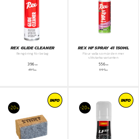
REX GLIDE CLEANER
REX HF SPRAY 41 150ML
Rengöring för belag
Flour valla som är den mer
slitstarka varianten
396
556
KR
KR
495
695
KR
KR
INFO
INFO
20
20
%
%