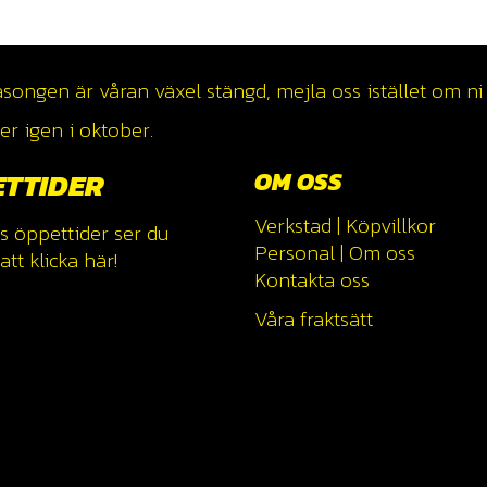
ngen är våran växel stängd, mejla oss istället om ni v
r igen i oktober.
ETTIDER
OM OSS
Verkstad
|
Köpvillkor
s öppettider ser du
Personal
|
Om oss
tt klicka
här!
Kontakta oss
Våra fraktsätt