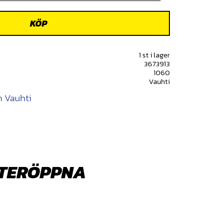
KÖP
1 st i lager
3673913
1060
Vauhti
n Vauhti
ÅTERÖPPNA