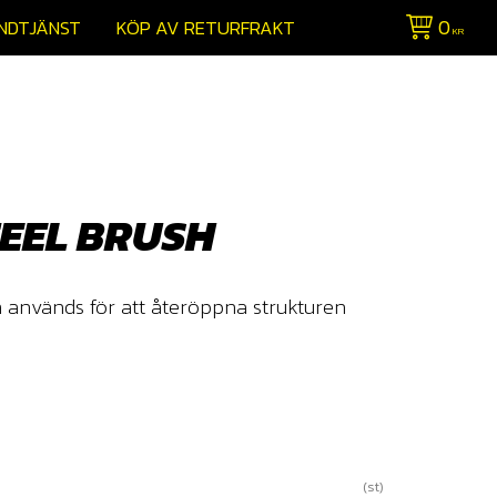
0
NDTJÄNST
KÖP AV RETURFRAKT
KR
TEEL BRUSH
m används för att återöppna strukturen
st