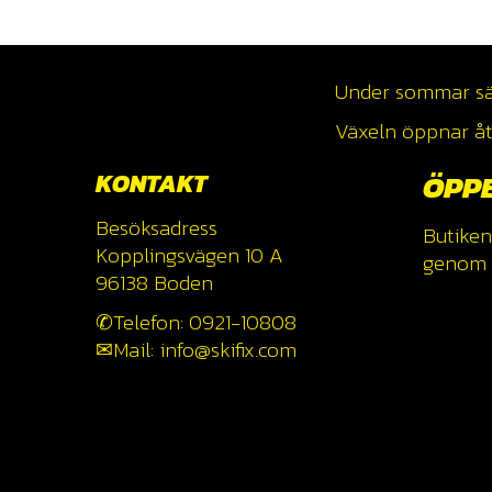
Under sommar säso
Växeln öppnar åte
KONTAKT
ÖPP
Besöksadress
Butiken
Kopplingsvägen 10 A
genom a
96138 Boden
✆Telefon: 0921-10808
✉Mail: info@skifix.com