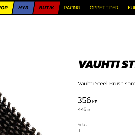
HOP
HYR
BUTIK
RACING
ÖPPETTIDER
KU
VAUHTI S
​Vauhti Steel Brush so
Nedsatt pris:
356
KR
Ordinarie pris:
445
KR
Antal