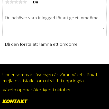
Du
Bli den första att lämna ett omdöme.
Under sommar säsongen är våran växel stängd,
mejla oss istället om ni vill bli uppringda.
Växeln öppnar åter igen i oktober.
KONTAKT