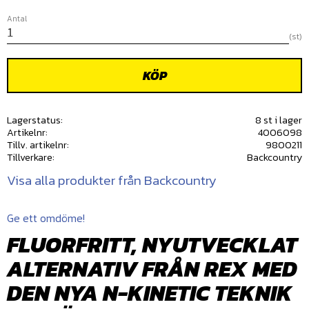
Antal
st
KÖP
Lagerstatus
8 st i lager
Artikelnr
4006098
Tillv. artikelnr
9800211
Tillverkare
Backcountry
Visa alla produkter från Backcountry
Ge ett omdöme!
FLUORFRITT, NYUTVECKLAT
ALTERNATIV FRÅN REX ME
D
DEN NYA N-KINETIC TEKNIK