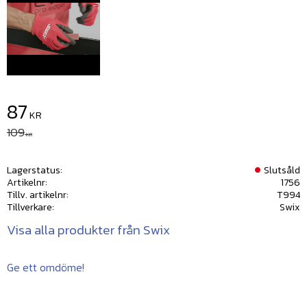
Nedsatt pris:
87
KR
Ordinarie pris:
109
KR
Lagerstatus
Slutsåld
Artikelnr
1756
Tillv. artikelnr
T994
Tillverkare
Swix
Visa alla produkter från Swix
Ge ett omdöme!