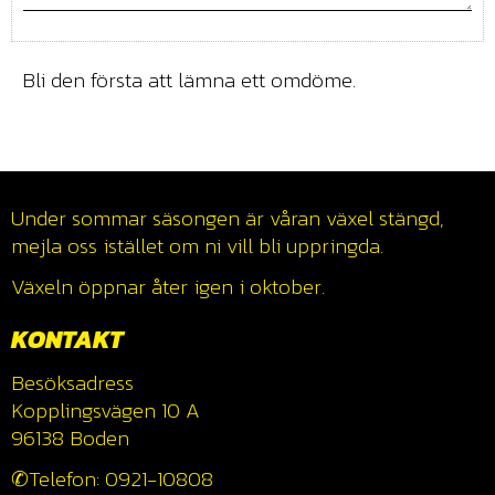
Bli den första att lämna ett omdöme.
Under sommar säsongen är våran växel stängd,
mejla oss istället om ni vill bli uppringda.
Växeln öppnar åter igen i oktober.
KONTAKT
Besöksadress
Kopplingsvägen 10 A
96138 Boden
✆Telefon: 0921-10808