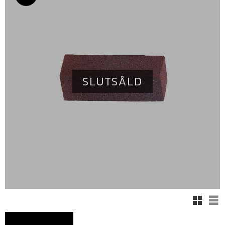
SLUTSÅLD
Rutnäts
Lis