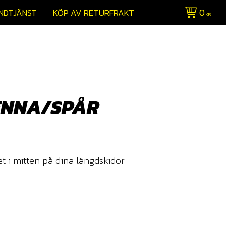
0
NDTJÄNST
KÖP AV RETURFRAKT
KR
ENNA/SPÅR
t i mitten på dina längdskidor