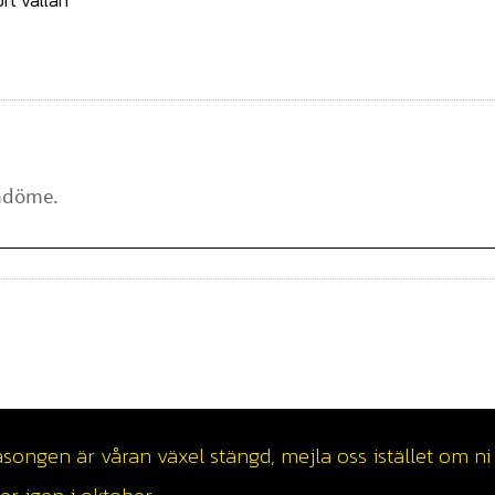
rt vallan
ngen är våran växel stängd, mejla oss istället om ni v