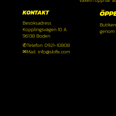
Växeln öppnar åte
KONTAKT
ÖPP
Besöksadress
Butiken
Kopplingsvägen 10 A
genom a
96138 Boden
✆Telefon: 0921-10808
✉Mail: info@skifix.com