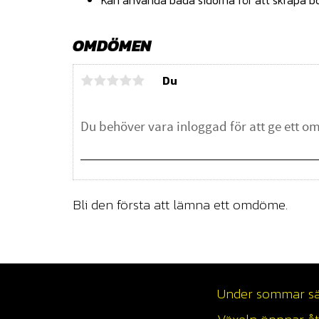
Kan använda båda sidorna för att skrapa bo
OMDÖMEN
Du
Bli den första att lämna ett omdöme.
Under sommar säso