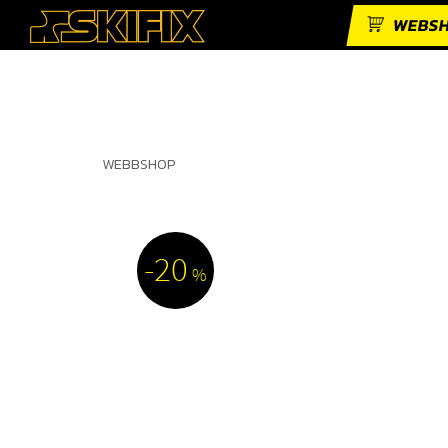
WEBS
WEBBSHOP
20
%