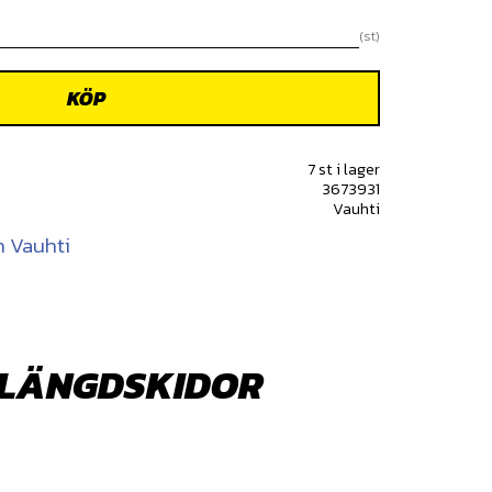
st
KÖP
7 st i lager
3673931
Vauhti
n Vauhti
A LÄNGDSKIDOR