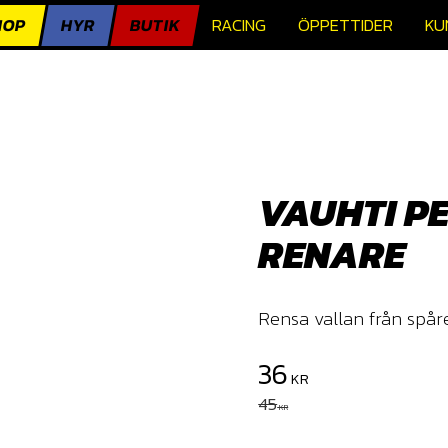
HOP
HYR
BUTIK
RACING
ÖPPETTIDER
KU
VAUHTI P
RENARE
Rensa vallan från spåre
Nedsatt pris:
36
KR
Ordinarie pris:
45
KR