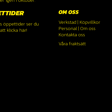
r igen i oktober.
ETTIDER
OM OSS
Verkstad
|
Köpvillkor
s öppettider ser du
Personal
|
Om oss
tt klicka
här!
Kontakta oss
Våra fraktsätt