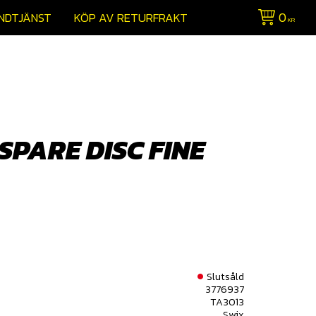
0
NDTJÄNST
KÖP AV RETURFRAKT
KR
SPARE DISC FINE
Slutsåld
3776937
TA3013
Swix