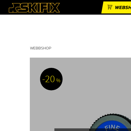
WEBS
WEBBSHOP
20
%