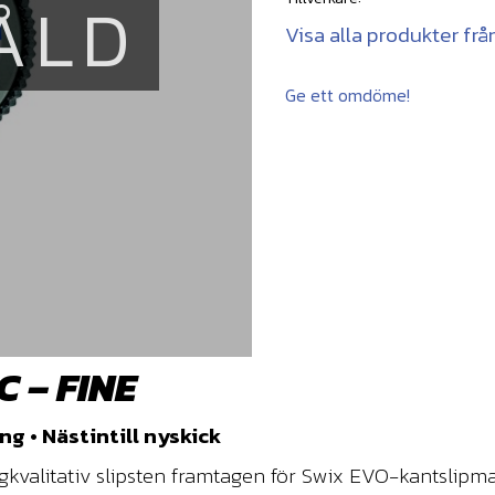
ÅLD
Visa alla produkter frå
Ge ett omdöme!
 – FINE
 • Nästintill nyskick
ögkvalitativ slipsten framtagen för Swix EVO-kantslip