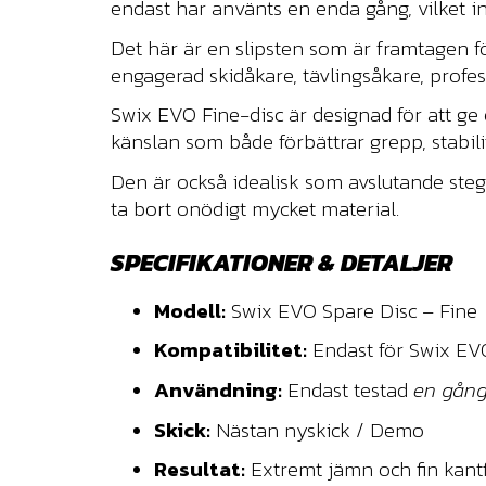
endast har använts en enda gång, vilket inn
Det här är en slipsten som är framtagen fö
engagerad skidåkare, tävlingsåkare, profess
Swix EVO Fine-disc är designad för att ge 
känslan som både förbättrar grepp, stabili
Den är också idealisk som avslutande steg 
ta bort onödigt mycket material.
SPECIFIKATIONER & DETALJER
Modell:
Swix EVO Spare Disc – Fine
Kompatibilitet:
Endast för Swix EV
Användning:
Endast testad
en gån
Skick:
Nästan nyskick / Demo
Resultat:
Extremt jämn och fin kantf