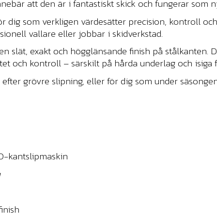
ebär att den är i fantastiskt skick och fungerar som ny 
r dig som verkligen värdesätter precision, kontroll och
ionell vallare eller jobbar i skidverkstad.
en slät, exakt och högglänsande finish på stålkanten. D
tet och kontroll – särskilt på hårda underlag och isiga 
efter grövre slipning, eller för dig som under säsongen 
O-kantslipmaskin
g
inish