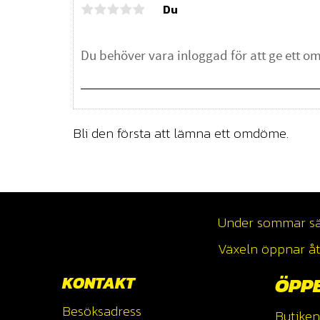
Du
Bli den första att lämna ett omdöme.
Under sommar säso
Växeln öppnar åte
KONTAKT
ÖPP
Besöksadress
Butiken