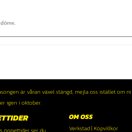
ngen är våran växel stängd, mejla oss istället om ni v
r igen i oktober.
ETTIDER
OM OSS
Verkstad
|
Köpvillkor
s öppettider ser du