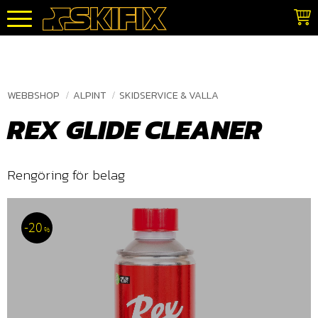
Meny
WEBBSHOP
ALPINT
SKIDSERVICE & VALLA
REX GLIDE CLEANER
Rengöring för belag
20
%