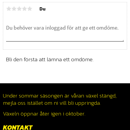
Du
Bli den första att lämna ett omdöme.
Under sommar säsongen är våran växel stängd,
mejla oss istället om ni vill bli uppringda.
Växeln öppnar åter igen i oktober.
KONTAKT