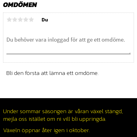
OMDÖMEN
Du
Bli den första att lämna ett omdöme.
Under sommar säsongen är våran växel stängd,
mejla oss istället om ni vill bli uppringda.
Växeln öppnar åter igen i oktober.