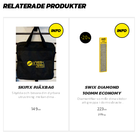
RELATERADE PRODUKTER
INFO
INFO
20
%
SKIFIX PJÄXBAG
SWIX DIAMOND
100MM ECONOMY
Skydda och bevara din dyrbara
utrustning mellan dina
Diamantfilar som får dina skidor
skidäventyr med våra pålitliga
att greppa i dom svåraste
och praktiska skyddsväska.
väderförhållanden.
149
223
KR
KR
279
KR