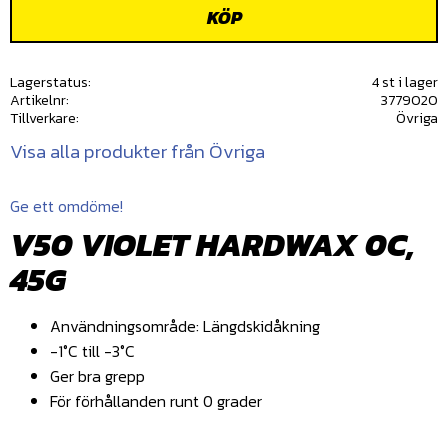
KÖP
Lagerstatus
4 st i lager
Artikelnr
3779020
Tillverkare
Övriga
Visa alla produkter från Övriga
Ge ett omdöme!
V50 VIOLET HARDWAX 0C,
45G
Användningsområde: Längdskidåkning
-1°C till -3°C
Ger bra grepp
För förhållanden runt 0 grader