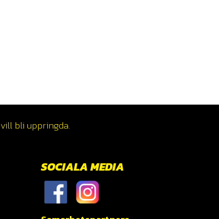
ill bli uppringda.
SOCIALA MEDIA