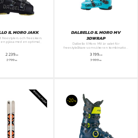
LLO IL MORO JAKK
DALBELLO IL MORO MV
3DWRAP
d freestylers och freeskiers
 en pjäxa med en optimal
Dalbello Il Moro MV är valet för
 av komfort, prestanda och
freestyleåkare som söker en kombination
prisvärdhet.
av stil, komfort och hög prestanda.
2 239
3 199
KR
KR
2 799
3 999
KR
KR
BINDING INGÅR
20
%