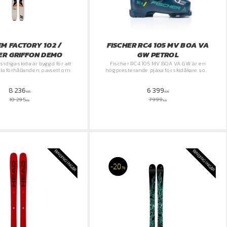
M FACTORY 102 /
FISCHER RC4 105 MV BOA VA
R GRIFFON DEMO
GW PETROL
diga skida är byggd för att
Fischer RC4 105 MV BOA VA GW är en
lla förhållanden, oavsett om
högpresterande pjäxa för skidåkare som
ten, tar dig an stora linjer på
värdesätter komfort och anpassningsbar
berget,
passform.
8 236
6 399
KR
KR
10 295
7 999
KR
KR
BINDING INGÅR
BINDING INGÅR
20
%