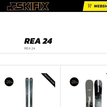
WEBS
REA 24
REA 24
BINDING INGÅR
20
20
%
%