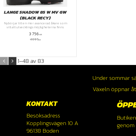
LANGE SHADOW 85 W MV GW
(BLACK RECY)
​Nybörjar till en mer avancerad åkare som
vill att utvecklingsmöjligheterna finns
3 756
KR
4 695
KR
1–
48
av
83
Under sommar säso
Växeln öppnar åte
KONTAKT
ÖPP
Besöksadress
Butiken
Kopplingsvägen 10 A
genom a
96138 Boden