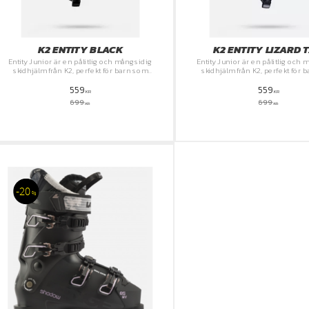
K2 ENTITY BLACK
K2 ENTITY LIZARD T
​Entity Junior är en pålitlig och mångsidig
​Entity Junior är en pålitlig och
skidhjälm från K2, perfekt för barn som
skidhjälm från K2, perfekt för 
älskar att åka i backen.
älskar att åka i backen.
559
559
KR
KR
699
699
KR
KR
20
%