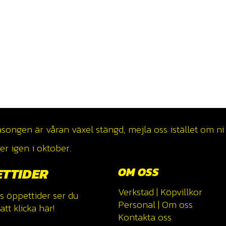
ngen är våran växel stängd, mejla oss istället om ni v
r igen i oktober.
ETTIDER
OM OSS
Verkstad
|
Köpvillkor
s öppettider ser du
Personal
|
Om oss
tt klicka
här!
Kontakta oss