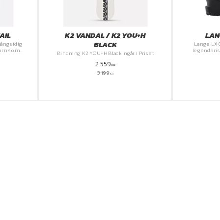
AIL
K2 VANDAL / K2 YOU+H
LAN
BLACK
 mångsidig
Lange LX 
barn som
legendari
Bindning K2 YOU+H Black Ingår i Priset
bekvämare o
2 559
KR
3 199
KR