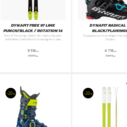
DYNAFIT FREE 97 LIME
DYNAFIT RADICAL 
PUNCH/BLACK / ROTATION 14
BLACK/FLAMING
​Free 97 touring-skidor för män erbjuder
Turpjäxan som verkligen tar dig 
lekfullhet, stabilitet och hastighet i alla
höjder
terränger.
9 516
4 716
KR
KR
11 895
5 895
KR
KR
20
20
%
%