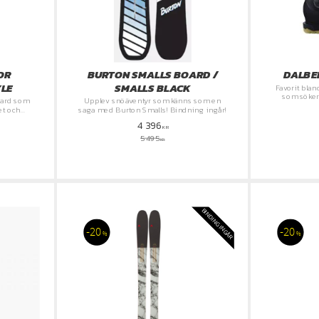
OR
BURTON SMALLS BOARD /
DALBE
YLE
SMALLS BLACK
Favorit blan
som söker
Upplev snöäventyr som känns som en
kombination
tet och
saga med Burton Smalls! Bindning ingår!
4 396
KR
5 495
KR
BINDING INGÅR
20
20
%
%