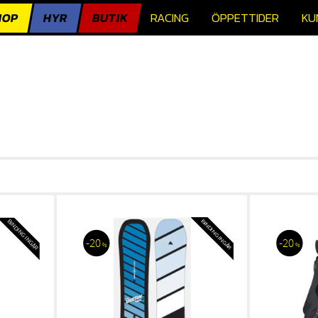
HOP
HYR
BUTIK
RACING
ÖPPETTIDER
KU
BINDING INGÅR
BINDING INGÅR
20
20
%
%