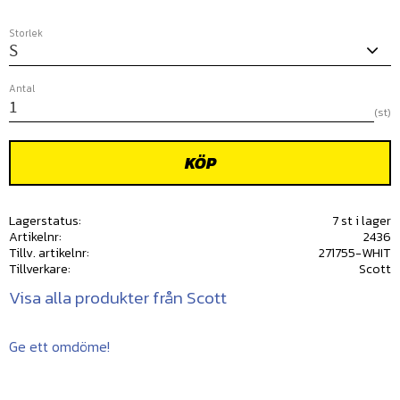
Storlek
Antal
st
KÖP
Lagerstatus
7 st i lager
Artikelnr
2436
Tillv. artikelnr
271755-WHIT
Tillverkare
Scott
Visa alla produkter från Scott
Ge ett omdöme!