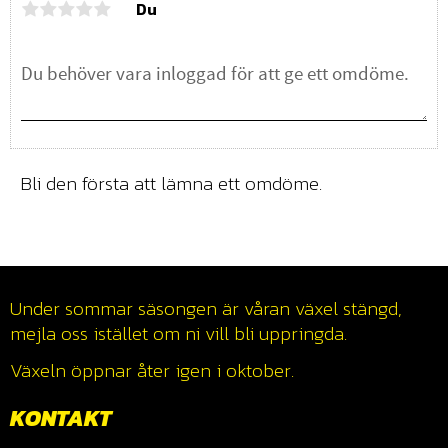
Du
Bli den första att lämna ett omdöme.
Under sommar säsongen är våran växel stängd,
mejla oss istället om ni vill bli uppringda.
Växeln öppnar åter igen i oktober.
KONTAKT