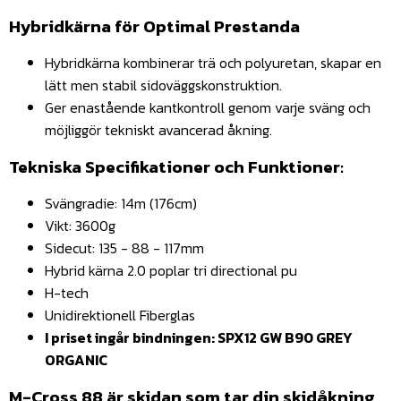
Hybridkärna för Optimal Prestanda
Hybridkärna kombinerar trä och polyuretan, skapar en
lätt men stabil sidoväggskonstruktion.
Ger enastående kantkontroll genom varje sväng och
möjliggör tekniskt avancerad åkning.
Tekniska Specifikationer och Funktioner:
Svängradie: 14m (176cm)
Vikt: 3600g
Sidecut: 135 - 88 - 117mm
Hybrid kärna 2.0 poplar tri directional pu
H-tech
Unidirektionell Fiberglas
I priset ingår bindningen: SPX12 GW B90 GREY
ORGANIC
M-Cross 88 är skidan som tar din skidåkning