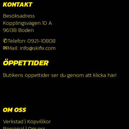
KONTAKT
Besöksadress
Kopplingsvägen 10 A
96138 Boden
✆Telefon: 0921-10808
✉Mail: info@skifix.com
ÖPPETTIDER
Butikens öppettider ser du genom att klicka
här!
OM OSS
Verkstad
|
Köpvillkor
Personal
|
Om oss