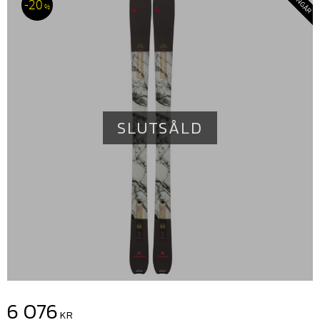
20
%
SLUTSÅLD
Nedsatt pris:
6 076
KR