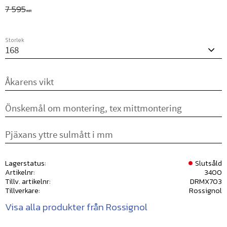
Ordinarie pris:
7 595
KR
Storlek
Lagerstatus
Slutsåld
Artikelnr
3400
Tillv. artikelnr
DRMX703
Tillverkare
Rossignol
Visa alla produkter från Rossignol