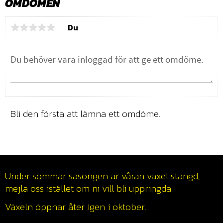
OMDÖMEN
Du
Bli den första att lämna ett omdöme.
Under sommar säsongen är våran växel stängd,
mejla oss istället om ni vill bli uppringda.
Växeln öppnar åter igen i oktober.