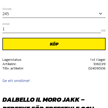
Storlek
Antal
st
KÖP
Lagerstatus
1 st i lager
Artikelnr
106039
Tillv. artikelnr
D2409006
Ge ett omdöme!
DALBELLO IL MORO JAKK –