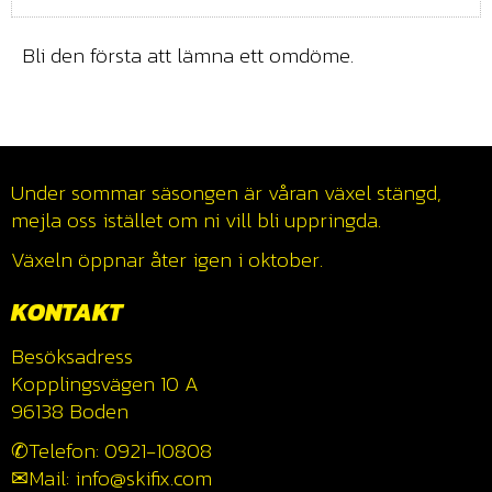
Bli den första att lämna ett omdöme.
Under sommar säsongen är våran växel stängd,
mejla oss istället om ni vill bli uppringda.
Växeln öppnar åter igen i oktober.
KONTAKT
Besöksadress
Kopplingsvägen 10 A
96138 Boden
✆Telefon: 0921-10808
✉Mail: info@skifix.com