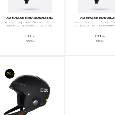
K2 PHASE PRO GUNMETAL
K2 PHASE PRO BL
Phase pro Hjälmen från K2 som Active
Phase pro Hjälmen från K2 som t
matrix-ventilation och enastående
med robust ABS plast, komfort 
passform som du kan ha hela dagen
bra ventilations som har god fö
ventilera bort fukten.
1 039
1 039
KR
KR
1 299
1 299
KR
KR
20
%