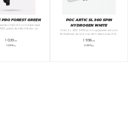
E PRO FOREST GREEN
POC ARTIC SL 360 SPIN
HYDROGEN WHITE
älmen från K2 som tillverkad
BS plast, komfort foder och
Artic SL 360 SPIN är en uppdaterad och
ions som har god förmåga att
förbättrad version av den klassiska Artic
ntilera bort fukten.
SL slalomhjälmen.
1 039
1 996
KR
KR
1 299
2 495
KR
KR