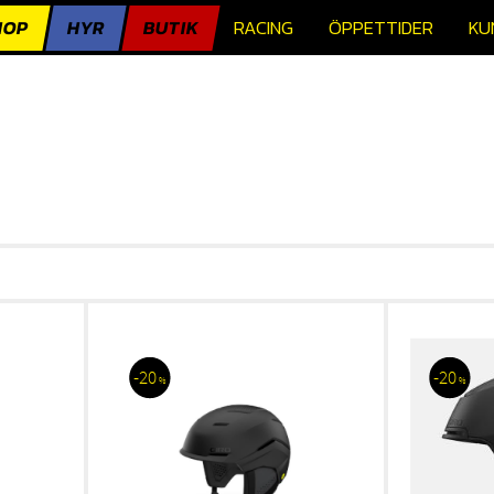
HOP
HYR
BUTIK
RACING
ÖPPETTIDER
KU
20
20
%
%