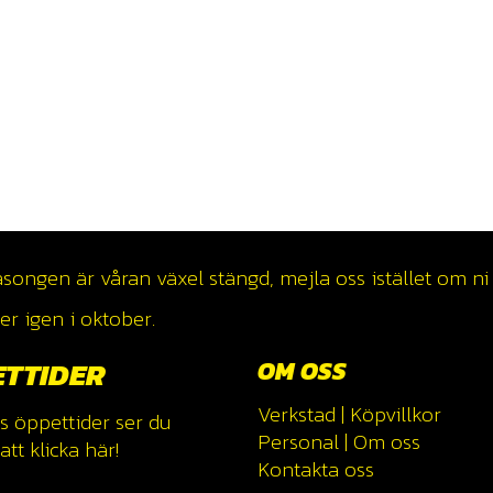
ngen är våran växel stängd, mejla oss istället om ni v
r igen i oktober.
ETTIDER
OM OSS
Verkstad
|
Köpvillkor
s öppettider ser du
Personal
|
Om oss
tt klicka
här!
Kontakta oss