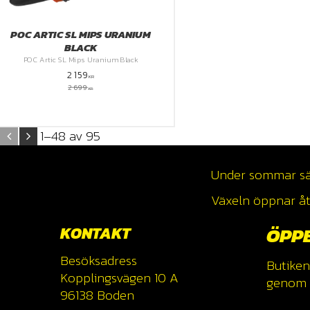
POC ARTIC SL MIPS URANIUM
BLACK
POC Artic SL Mips Uranium Black
2 159
KR
2 699
KR
1–
48
av
95
Under sommar säso
Växeln öppnar åte
KONTAKT
ÖPP
Besöksadress
Butiken
Kopplingsvägen 10 A
genom a
96138 Boden