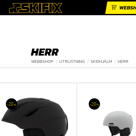
WEBS
HERR
WEBBSHOP
UTRUSTNING
SKIDHJÄLM
HERR
20
20
%
%