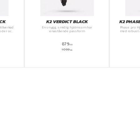
ACK
K2 VERDICT BLACK
K2 PHAS
illverkad
En snygg, smidig hjälm som har
Phase pro Hj
foder och
enastående passform
med robust A
rmåga att
bra ventilat
ve
879
KR
1 099
KR