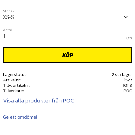
Storlek
Antal
st
KÖP
Lagerstatus
2 st i lager
Artikelnr
1527
Tillv. artikelnr
10113
Tillverkare
POC
Visa alla produkter från POC
Ge ett omdöme!