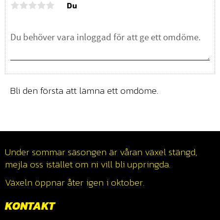
Du
Bli den första att lämna ett omdöme.
Under sommar säsongen är våran växel stängd,
mejla oss istället om ni vill bli uppringda.
Växeln öppnar åter igen i oktober.
KONTAKT