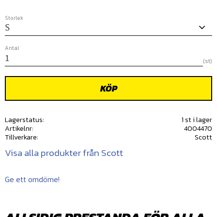
Storlek
Antal
st
KÖP
Lagerstatus
1 st i lager
Artikelnr
4004470
Tillverkare
Scott
Visa alla produkter från Scott
Ge ett omdöme!