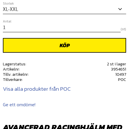
Storlek
Antal
st
KÖP
Lagerstatus
2 st i lager
Artikelnr
3954651
Tillv. artikelnr
10497
Tillverkare
POC
Visa alla produkter från POC
Ge ett omdöme!
AVANCERAD RACINGHJÄLM MED