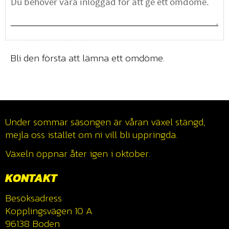
Bli den första att lämna ett omdöme.
Under sommar säsongen är våran växel stängd,
mejla oss istället om ni vill bli uppringda.
Växeln öppnar åter igen i oktober.
KONTAKT
Besöksadress
Kopplingsvägen 10 A
96138 Boden