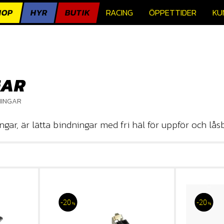
HOP
HYR
BUTIK
RACING
ÖPPETTIDER
KU
GAR
NINGAR
ar, är lätta bindningar med fri häl för uppför och låsb
20
20
%
%