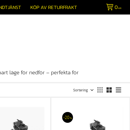
0
NDTJÄNST
KÖP AV RETURFRAKT
KR
art läge för nedför – perfekta för
Välj sortering
Väl
20
%