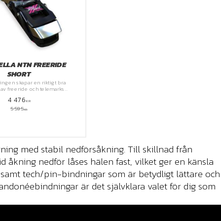
ELLA NTN FREERIDE
SHORT
ngen skapar en riktigt bra
av freeride och telemarks
känsla
4 476
KR
5 595
KR
ing med stabil nedförsåkning. Till skillnad från
id åkning nedför låses hälen fast, vilket ger en känsla
samt tech/pin-bindningar som är betydligt lättare och
andonéebindningar är det självklara valet för dig som