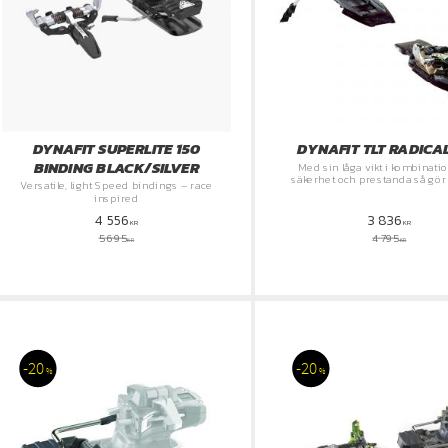
DYNAFIT SUPERLITE 150
DYNAFIT TLT RADICAL
BINDING BLACK/SILVER
​Med sin låga vikt i kombinat
säkerhet och prestanda så gör
Versatile, light Speed bindings – race
perfekt för touring/ Freer
inspired
4 556
3 836
KR
KR
5 695
4 795
KR
KR
20
20
%
%