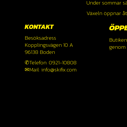
Under sommar säso
Växeln öppnar åte
KONTAKT
ÖPP
Besöksadress
Butiken
Kopplingsvägen 10 A
genom a
96138 Boden
✆Telefon: 0921-10808
✉Mail: info@skifix.com