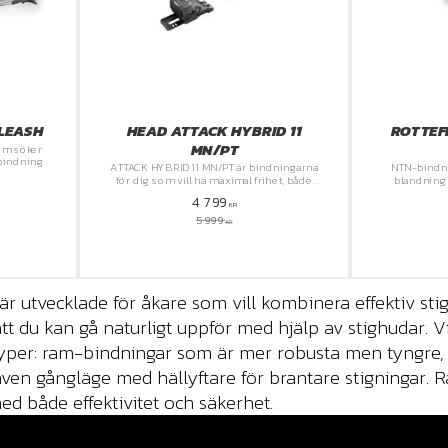
 LEASH
HEAD ATTACK HYBRID 11
ROTTEF
MN/PT
om söker
rsbindning.
ATTACK HYBRID 11 MN/PT är bindningarna
NTN-bindni
för dig som vill ha maximal frihet, både
blandning 
på och utanför pisten.
4 799
KR
5 999
KR
 utvecklade för åkare som vill kombinera effektiv stign
att du kan gå naturligt uppför med hjälp av stighudar. V
typer: ram-bindningar som är mer robusta men tyngre, 
en gångläge med hällyftare för brantare stigningar. R
ed både effektivitet och säkerhet.