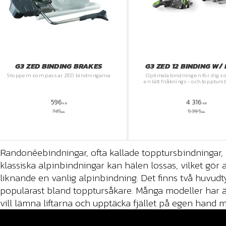
G3 ZED BINDING BRAKES
G3 ZED 12 BINDING W/
Stoppern som passar ZED bindningarna
Optimala bindningen för dig s
en lätt friåknings- och topptu
596
4 316
KR
KR
745
5 395
KR
KR
Randonéebindningar, ofta kallade topptursbindningar, är
klassiska alpinbindningar kan hälen lossas, vilket gör 
liknande en vanlig alpinbindning. Det finns två huvud
populärast bland topptursåkare. Många modeller har äv
vill lämna liftarna och upptäcka fjället på egen hand m