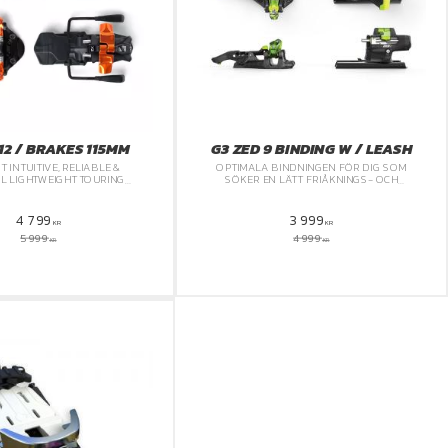
 12 / BRAKES 115MM
G3 ZED 9 BINDING W / LEASH
T INTUITIVE, RELIABLE &
OPTIMALA BINDNINGEN FÖR DIG SOM
L LIGHTWEIGHT TOURING
SÖKER EN LÄTT FRIÅKNINGS- OCH
BINDING
TOPPTURSBINDNING.
4 799
3 999
KR
KR
5 999
4 999
KR
KR