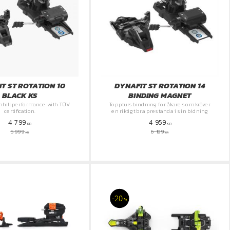
T ST ROTATION 10
DYNAFIT ST ROTATION 14
BLACK KS
BINDING MAGNET
nhill performance with TÜV
Topptursbindning för åkare som kräver
certification.
en riktigt bra prestanda i sin bidning
4 799
4 959
KR
KR
5 999
6 199
KR
KR
20
%