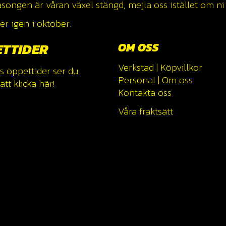
ngen är våran växel stängd, mejla oss istället om ni v
r igen i oktober.
ETTIDER
OM OSS
Verkstad
|
Köpvillkor
s öppettider ser du
Personal
|
Om oss
tt klicka
här!
Kontakta oss
Våra fraktsätt