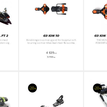
 FT 2
G3 ION 10
G3 ION
ion med
Bindningen som är gjord för topptur och
THE MOS
 den sig
touring som är tillverkad med flera olika
POWERFU
ide
funktioner
4 639
KR
5 799
KR
20
20
%
%