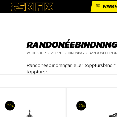
WEBS
RANDONÉEBINDNIN
WEBBSHOP
ALPINT
BINDNING
RANDONÉEBIND
Randonéebindningar, eller topptursbindning
toppturer.
20
20
%
%