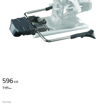
Nedsatt pris:
596
KR
Ordinarie pris:
745
KR
Storlek