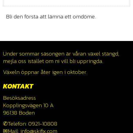
Bli den första att lämna ett omdöme.
Under sommar säsongen är våran växel stängd,
mejla oss istället om ni vill bli uppringda.
Växeln öppnar åter igen i oktober.
KONTAKT
Besöksadress
Kopplingsvägen 10 A
96138 Boden
✆Telefon: 0921-10808
✉Mail: info@skifix.com