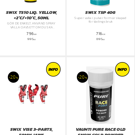
SWIX TS10 LIQ. YELLOW,
SWIX TSP 40G
+2°C/+10°C, 50ML
Super valla i pulver form är skapad
för tävlingsbruk
​GÖR DE ENKELT, ANVÄND SPRAY
VALLA OAVSETT OM DU SKA
TRÄNA ELLER TÄVLA
796
716
KR
KR
995
895
KR
KR
INFO
INFO
20
20
%
%
SWIX VISE 3-PARTS,
VAUHTI PURE RACE OLD
50MM JAWS
SNOW COLD POWDER