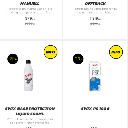
MANUELL
OFFTRACK
Rottefella BC Manuell är en bra
Rottefella's helt nya bindnings
binding som passar till de flesta
system som ger en bättre
backcountryskidor
skidupplevelse
879
1 919
KR
KR
1 099
2 399
KR
KR
INFO
INFO
20
20
%
%
SWIX BASE PROTECTION
SWIX PS 180G
LIQUID 500ML
Produkten är enkel att applicera
och kräver ingen avancerad
utrustning