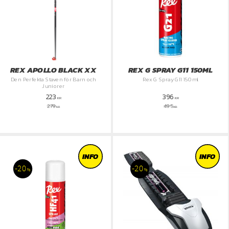
REX APOLLO BLACK XX
REX G SPRAY G11 150ML
Den Perfekta Staven för Barn och
Rex G Spray G11 150ml
Juniorer
223
396
KR
KR
279
495
KR
KR
INFO
INFO
20
20
%
%