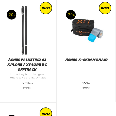
INFO
INFO
20
20
%
%
ÅSNES FALKETIND 62
ÅSNES X-SKIN MOHAIR
XPLORE / XPLORE BC
OFFTRACK
I priset ingår bindningen
Rottefella Xplore BC Offtrack
6 556
559
KR
KR
8 195
699
KR
KR
INFO