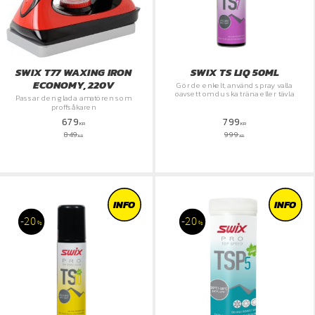
SWIX T77 WAXING IRON
SWIX TS LIQ 50ML
ECONOMY, 220V
Gör de enkelt, använd spray valla
oavsett om du ska träna eller tävla
Passar den glada amatören som
proffsåkaren
679
799
KR
KR
849
999
KR
KR
INFO
INFO
20
20
%
%