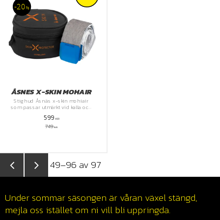
20
%
ÅSNES X-SKIN MOHAIR
Stighud Åsnäs x-skin mohiair
som passar utmärkt vid kalla och
torra förhållanden
599
KR
749
KR
49–
96
av
97
Under sommar säsongen är våran växel stängd,
mejla oss istället om ni vill bli uppringda.