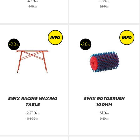
439
239
KR
KR
549
299
KR
KR
INFO
INFO
20
20
%
%
SWIX RACING WAXING
SWIX ROTOBRUSH
TABLE
100MM
2 719
519
KR
KR
3 399
649
KR
KR