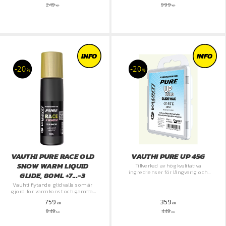
249
999
KR
KR
INFO
INFO
20
20
%
%
VAUTHI PURE RACE OLD
VAUTHI PURE UP 45G
SNOW WARM LIQUID
Tillverkad av högkvalitativa
ingredienser för långvarig och
GLIDE, 80ML +7...-3
hållbar prestanda i olika snö- och
​Vauhti flytande glidvalla som är
väderförhållanden.
gjord för varm konst och gammal
snö
759
359
KR
KR
949
449
KR
KR