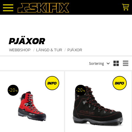
Meny
PJÄXOR
WEBBSHOP
LÄNGD & TUR
PJÄXOR
Välj sortering
V
INFO
INFO
20
20
%
%