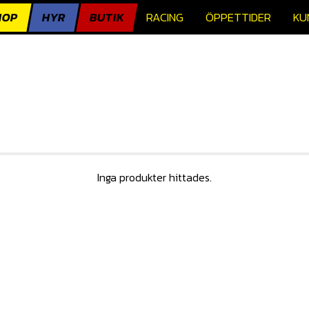
HOP
HYR
BUTIK
RACING
ÖPPETTIDER
KU
Inga produkter hittades.