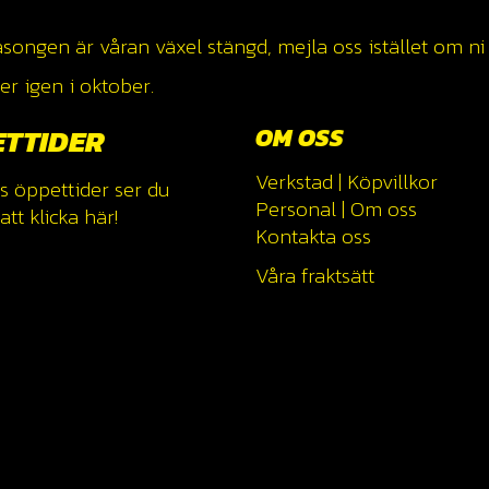
ngen är våran växel stängd, mejla oss istället om ni v
r igen i oktober.
ETTIDER
OM OSS
Verkstad
|
Köpvillkor
s öppettider ser du
Personal
|
Om oss
tt klicka
här!
Kontakta oss
Våra fraktsätt