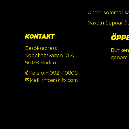
Under sommar säso
Växeln öppnar åte
KONTAKT
ÖPP
Besöksadress
Butiken
Kopplingsvägen 10 A
genom a
96138 Boden
✆Telefon: 0921-10808
✉Mail: info@skifix.com