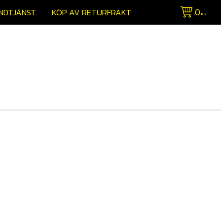
0
NDTJÄNST
KÖP AV RETURFRAKT
KR