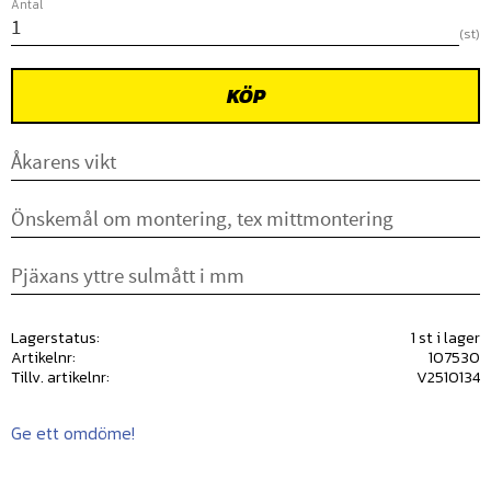
Antal
st
KÖP
Lagerstatus
1 st i lager
Artikelnr
107530
Tillv. artikelnr
V2510134
Ge ett omdöme!