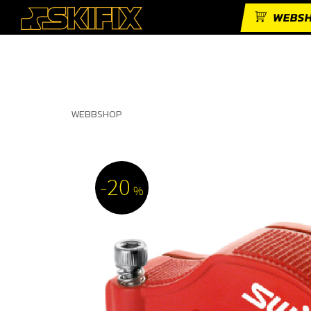
WEBS
WEBBSHOP
20
%