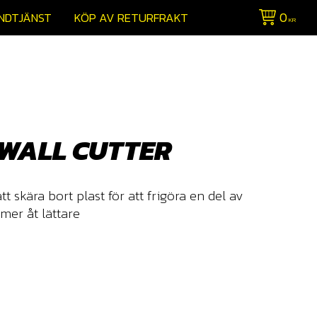
0
NDTJÄNST
KÖP AV RETURFRAKT
KR
EWALL CUTTER
tt skära bort plast för att frigöra en del av
mer åt lättare