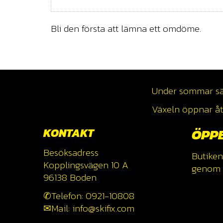
Bli den första att lämna ett omdöme.
Under sommar säso
Växeln öppnar åte
KONTAKT
ÖPP
Besöksadress
Butiken
Kopplingsvägen 10 A
genom a
96138 Boden
✆Telefon: 0921-10808
✉Mail: info@skifix.com