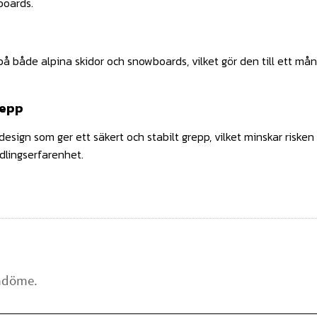
boards.
å både alpina skidor och snowboards, vilket gör den till ett mång
repp
esign som ger ett säkert och stabilt grepp, vilket minskar risken
dlingserfarenhet.