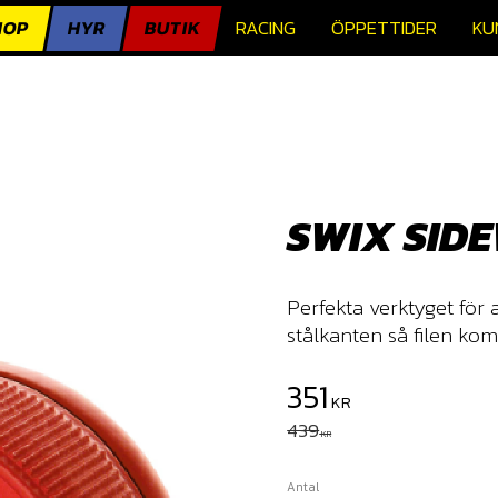
HOP
HYR
BUTIK
RACING
ÖPPETTIDER
KU
SWIX SID
Perfekta verktyget för a
stålkanten så filen kom
Nedsatt pris:
351
KR
Ordinarie pris:
439
KR
Antal