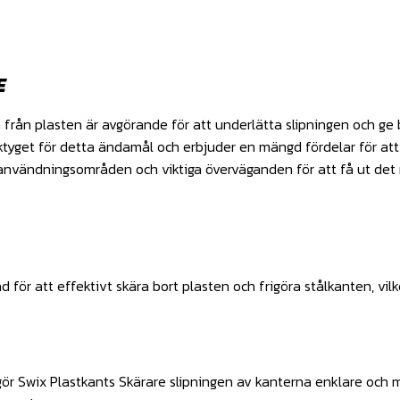
E
en från plasten är avgörande för att underlätta slipningen och ge
rktyget för detta ändamål och erbjuder en mängd fördelar för a
, användningsområden och viktiga överväganden för att få ut det
 för att effektivt skära bort plasten och frigöra stålkanten, vilk
ör Swix Plastkants Skärare slipningen av kanterna enklare och mer