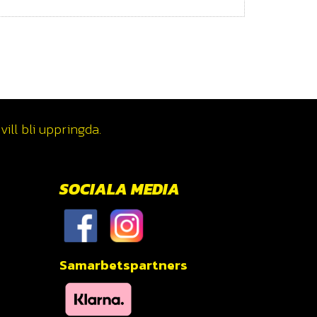
ill bli uppringda.
SOCIALA MEDIA
Samarbetspartners