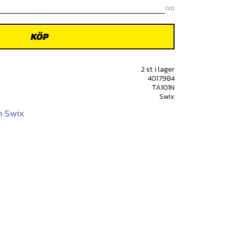
st
KÖP
2 st i lager
4017984
TA101N
Swix
n Swix