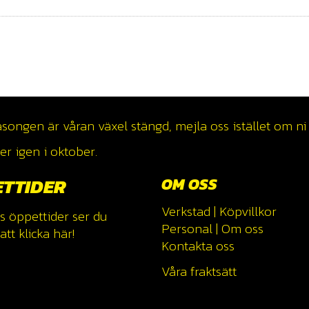
ngen är våran växel stängd, mejla oss istället om ni v
r igen i oktober.
ETTIDER
OM OSS
Verkstad
|
Köpvillkor
s öppettider ser du
Personal
|
Om oss
tt klicka
här!
Kontakta oss
Våra fraktsätt