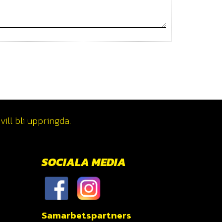
ill bli uppringda.
SOCIALA MEDIA
Samarbetspartners