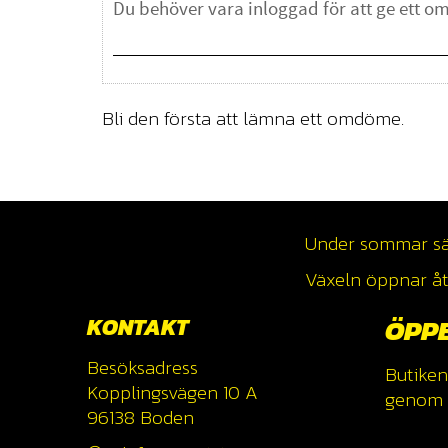
Bli den första att lämna ett omdöme.
Under sommar säso
Växeln öppnar åte
KONTAKT
ÖPP
Besöksadress
Butiken
Kopplingsvägen 10 A
genom a
96138 Boden