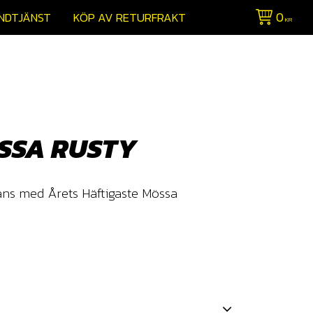
0
NDTJÄNST
KÖP AV RETURFRAKT
KR
ÖSSA RUSTY
ns med Årets Häftigaste Mössa​