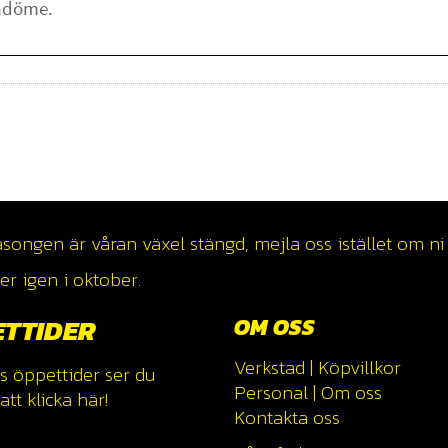
ngen är våran växel stängd, mejla oss istället om ni v
r igen i oktober.
ETTIDER
OM OSS
Verkstad
|
Köpvillkor
s öppettider ser du
Personal
|
Om oss
tt klicka
här!
Kontakta oss