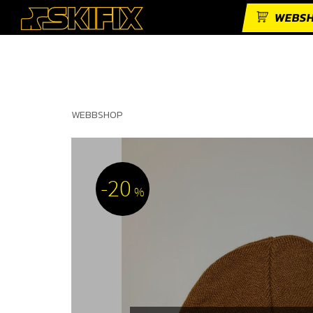
WEBS
WEBBSHOP
20
%