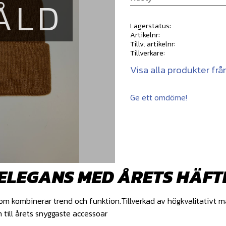
ÅLD
Lagerstatus
Artikelnr
Tillv. artikelnr
Tillverkare
Visa alla produkter från
Ge ett omdöme!
ELEGANS MED ÅRETS HÄFT
om kombinerar trend och funktion.Tillverkad av högkvalitativt m
till årets snyggaste accessoar