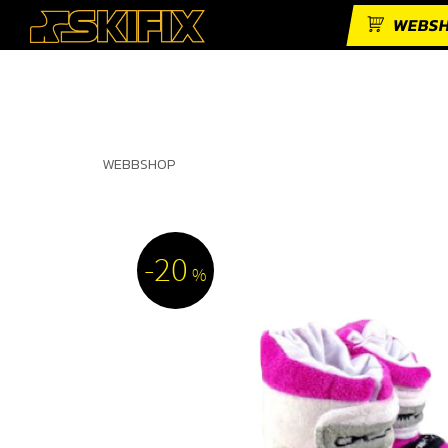
WEBS
WEBBSHOP
20
%