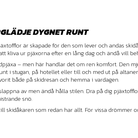
RGLÄDJE DYGNET RUNT
äxtofflor är skapade för den som lever och andas skidå
tt kliva ur pjäxorna efter en lång dag och ändå vill be
kidpjäxa – men här handlar det om ren komfort. Den m
runt i stugan, på hotellet eller till och med ut på altan
vorit både på skidresan och hemma i vardagen.
 slappna av men ändå hålla stilen. Dra på dig pjäxtofflo
nistrande snö.
 till skidåkaren som redan har allt. För vissa drömmer 