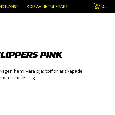
0
NDTJÄNST
KÖP AV RETURFRAKT
KR
SLIPPERS PINK
 vägen hem! Våra pjäxtofflor är skapade
andas skidåkning!