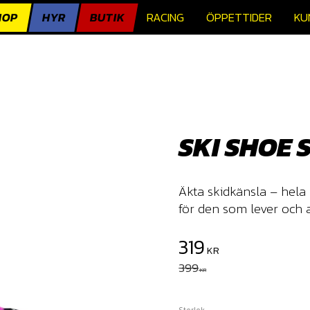
HOP
HYR
BUTIK
RACING
ÖPPETTIDER
KU
SKI SHOE 
Äkta skidkänsla – hela
för den som lever och 
Nedsatt pris:
319
KR
Ordinarie pris:
399
KR