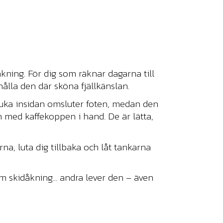
kning. För dig som räknar dagarna till
hålla den där sköna fjällkänslan.
juka insidan omsluter foten, medan den
en med kaffekoppen i hand. De är lätta,
rna, luta dig tillbaka och låt tankarna
om skidåkning... andra lever den – även