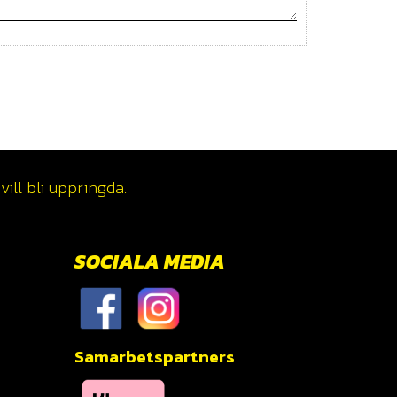
ill bli uppringda.
SOCIALA MEDIA
Samarbetspartners