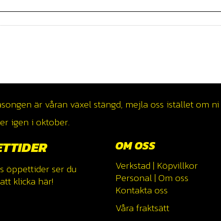
ngen är våran växel stängd, mejla oss istället om ni v
r igen i oktober.
ETTIDER
OM OSS
Verkstad
|
Köpvillkor
s öppettider ser du
Personal
|
Om oss
tt klicka
här!
Kontakta oss
Våra fraktsätt