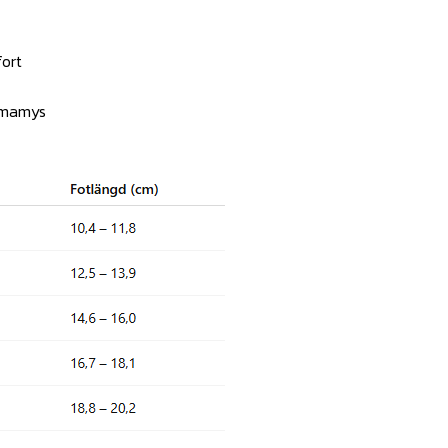
ort
emmamys