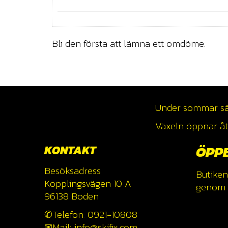
Bli den första att lämna ett omdöme.
Under sommar säso
Växeln öppnar åte
KONTAKT
ÖPP
Besöksadress
Butiken
Kopplingsvägen 10 A
genom a
96138 Boden
✆Telefon: 0921-10808
✉Mail: info@skifix.com