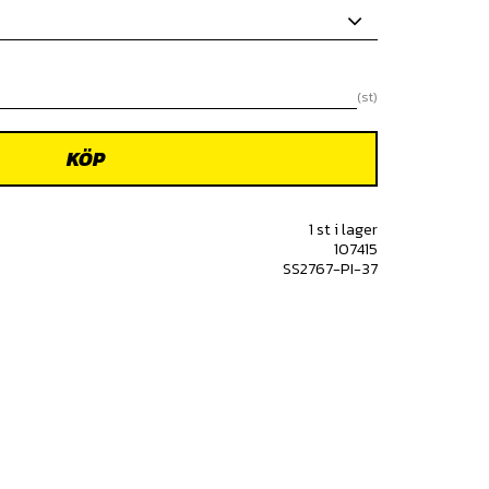
st
KÖP
1 st i lager
107415
SS2767-PI-37