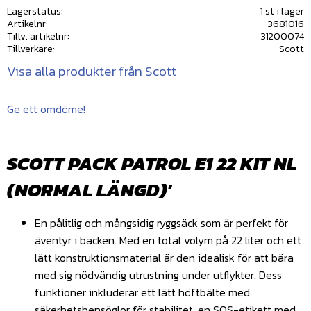
Lagerstatus
1 st i lager
Artikelnr
3681016
Tillv. artikelnr
31200074
Tillverkare
Scott
Visa alla produkter från Scott
Ge ett omdöme!
SCOTT PACK PATROL E1 22 KIT NL
(NORMAL LÄNGD)'
En pålitlig och mångsidig ryggsäck som är perfekt för
äventyr i backen. Med en total volym på 22 liter och ett
lätt konstruktionsmaterial är den idealisk för att bära
med sig nödvändig utrustning under utflykter. Dess
funktioner inkluderar ett lätt höftbälte med
säkerhetsbensöglor för stabilitet, en SOS-etikett med