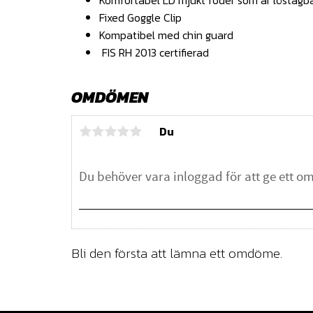
Komfortabel LD mjukt foder som är löstagba
Fixed Goggle Clip
Kompatibel med chin guard
FIS RH 2013 certifierad
OMDÖMEN
Du
Bli den första att lämna ett omdöme.