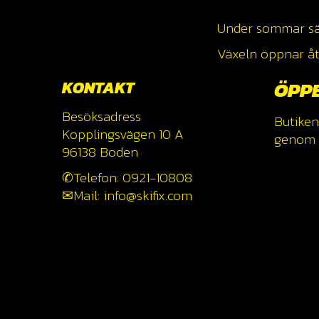
Under sommar säso
Växeln öppnar åte
KONTAKT
ÖPP
Besöksadress
Butiken
Kopplingsvägen 10 A
genom a
96138 Boden
✆Telefon: 0921-10808
✉Mail: info@skifix.com