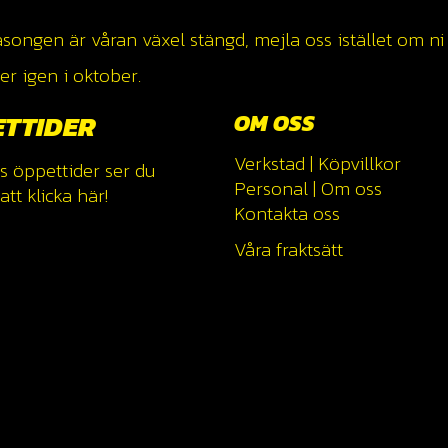
ngen är våran växel stängd, mejla oss istället om ni v
r igen i oktober.
ETTIDER
OM OSS
Verkstad
|
Köpvillkor
s öppettider ser du
Personal
|
Om oss
tt klicka
här!
Kontakta oss
Våra fraktsätt