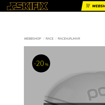
WEBS
WEBBSHOP
RACE
RACEHJÄLMAR
20
%