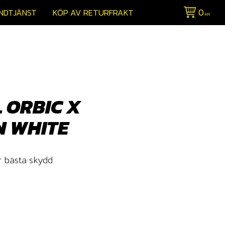
0
NDTJÄNST
KÖP AV RETURFRAKT
KR
 ORBIC X
 WHITE
ör bästa skydd