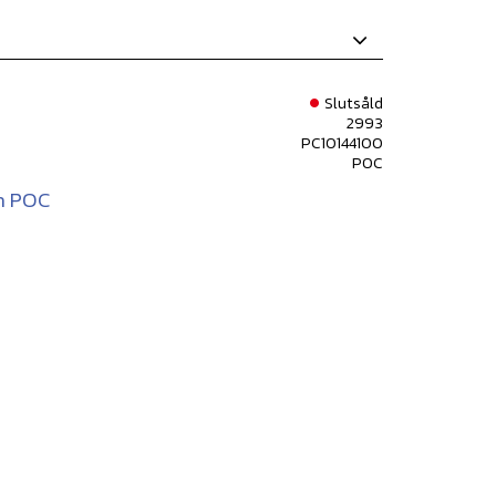
Slutsåld
2993
PC10144100
POC
ån POC