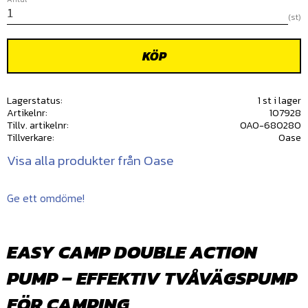
st
KÖP
Lagerstatus
1 st i lager
Artikelnr
107928
Tillv. artikelnr
OAO-680280
Tillverkare
Oase
Visa alla produkter från Oase
Ge ett omdöme!
EASY CAMP DOUBLE ACTION
PUMP – EFFEKTIV TVÅVÄGSPUMP
FÖR CAMPING