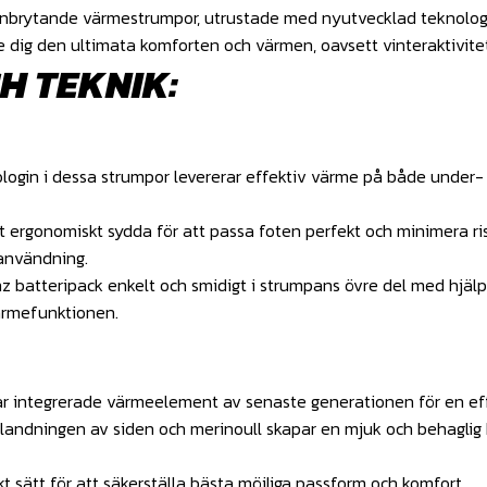
banbrytande värmestrumpor, utrustade med nyutvecklad teknolog
ge dig den ultimata komforten och värmen, oavsett vinteraktivite
H TEKNIK:
gin i dessa strumpor levererar effektiv värme på både under- o
ergonomiskt sydda för att passa foten perfekt och minimera ri
 användning.
z batteripack enkelt och smidigt i strumpans övre del med hjäl
ärmefunktionen.
 integrerade värmeelement av senaste generationen för en effe
andningen av siden och merinoull skapar en mjuk och behaglig 
 sätt för att säkerställa bästa möjliga passform och komfort.