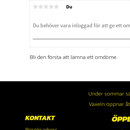
Du
Bli den första att lämna ett omdöme.
Under sommar säso
Växeln öppnar åte
KONTAKT
ÖPP
Besöksadress