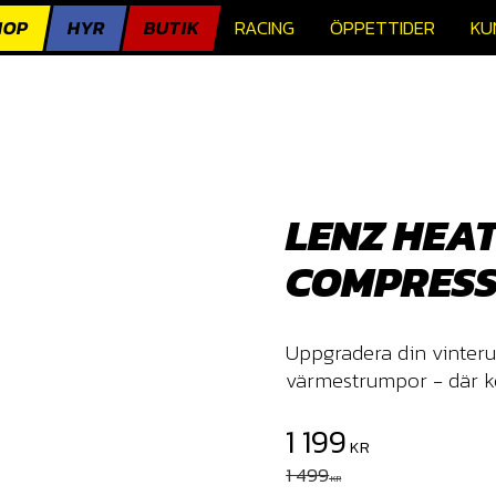
HOP
HYR
BUTIK
RACING
ÖPPETTIDER
KU
LENZ HEAT
COMPRESS
Uppgradera din vinter
värmestrumpor - där ko
Nedsatt pris:
1 199
KR
Ordinarie pris:
1 499
KR