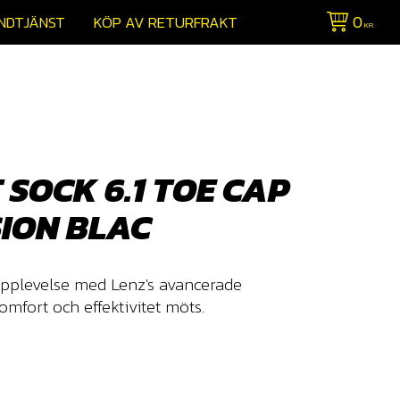
0
NDTJÄNST
KÖP AV RETURFRAKT
KR
 SOCK 6.1 TOE CAP
ION BLAC
upplevelse med Lenz's avancerade
mfort och effektivitet möts.