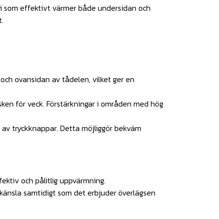
i som effektivt värmer både undersidan och
t.
ch ovansidan av tådelen, vilket ger en
sken för veck. Förstärkningar i områden med hög
p av tryckknappar. Detta möjliggör bekväm
ktiv och pålitlig uppvärmning.
känsla samtidigt som det erbjuder överlägsen