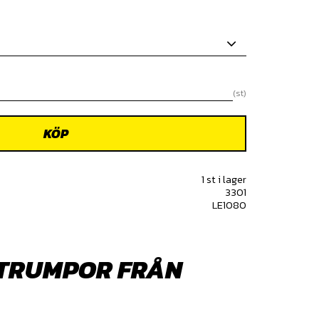
st
KÖP
1 st i lager
3301
LE1080
TRUMPOR FRÅN