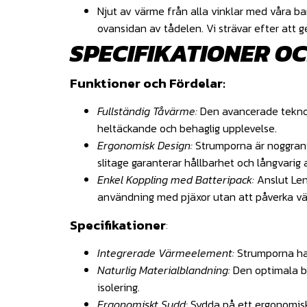
Njut av värme från alla vinklar med våra 
ovansidan av tådelen. Vi strävar efter att 
SPECIFIKATIONER OC
Funktioner och Fördelar:
Fullständig Tåvärme:
Den avancerade teknolo
heltäckande och behaglig upplevelse.
Ergonomisk Design:
Strumporna är noggrant 
slitage garanterar hållbarhet och långvarig
Enkel Koppling med Batteripack:
Anslut Len
användning med pjäxor utan att påverka v
Specifikationer
:
Integrerade Värmeelement:
Strumporna har
Naturlig Materialblandning:
Den optimala bl
isolering.
Ergonomiskt Sydd:
Sydda på ett ergonomiskt