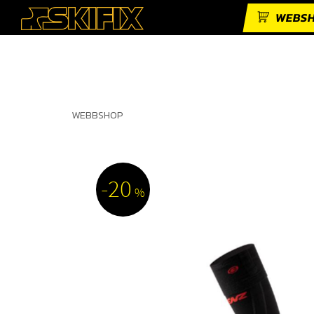
WEBS
WEBBSHOP
20
%