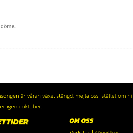
ngen är våran växel stängd, mejla oss istället om ni v
r igen i oktober.
ETTIDER
OM OSS
Verkstad
|
Köpvillkor