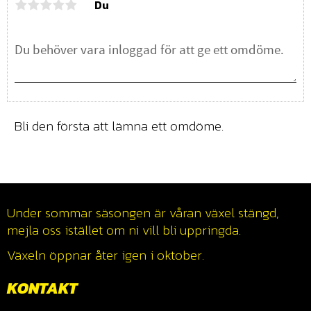
Du
Bli den första att lämna ett omdöme.
Under sommar säsongen är våran växel stängd,
mejla oss istället om ni vill bli uppringda.
Växeln öppnar åter igen i oktober.
KONTAKT