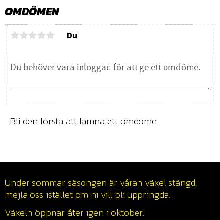
OMDÖMEN
Du
Bli den första att lämna ett omdöme.
Under sommar säsongen är våran växel stängd,
mejla oss istället om ni vill bli uppringda.
Växeln öppnar åter igen i oktober.