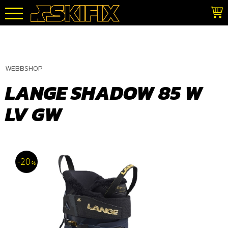
Meny
WEBBSHOP
LANGE SHADOW 85 W
LV GW
20
%