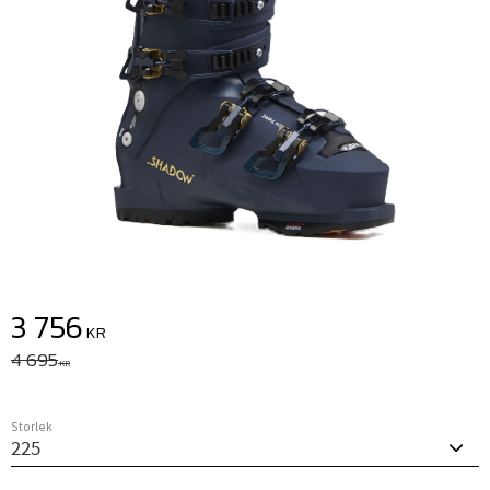
Nedsatt pris:
3 756
KR
Ordinarie pris:
4 695
KR
Storlek