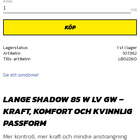
Antal
st
KÖP
Lagerstatus
1 st i lager
Artikelnr
107362
Tillv. artikelnr
LBO2260
Ge ett omdöme!
LANGE SHADOW 85 W LV GW –
KRAFT, KOMFORT OCH KVINNLIG
PASSFORM
Mer kontroll, mer kraft och mindre ansträngning.