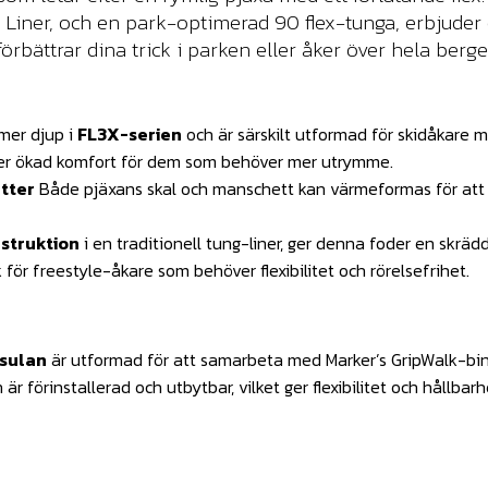
e Liner, och en park-optimerad 90 flex-tunga, erbjude
rbättrar dina trick i parken eller åker över hela berge
 mer djup i
FL3X-serien
och är särskilt utformad för skidåkare m
ger ökad komfort för dem som behöver mer utrymme.
tter
Både pjäxans skal och manschett kan värmeformas för att p
struktion
i en traditionell tung-liner, ger denna foder en skrä
 för freestyle-åkare som behöver flexibilitet och rörelsefrihet.
sulan
är utformad för att samarbeta med Marker’s GripWalk-bind
n är förinstallerad och utbytbar, vilket ger flexibilitet och håll