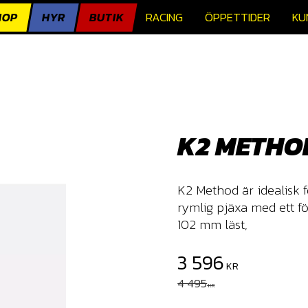
HOP
HYR
BUTIK
RACING
ÖPPETTIDER
KU
K2 METHO
K2 Method är idealisk f
rymlig pjäxa med ett f
102 mm läst,
Nedsatt pris:
3 596
KR
Ordinarie pris:
4 495
KR