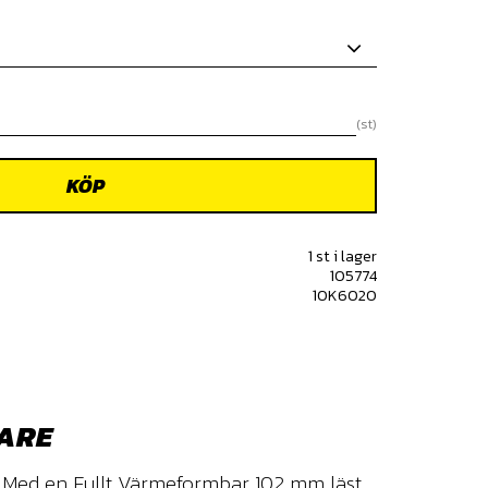
st
KÖP
1 st i lager
105774
10K6020
KARE
x. Med en Fullt Värmeformbar 102 mm läst,