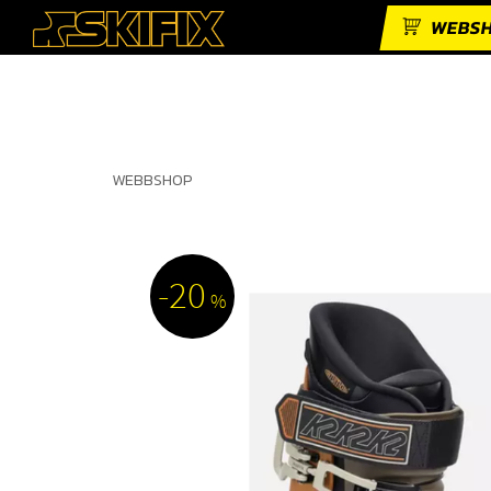
WEBS
WEBBSHOP
20
%