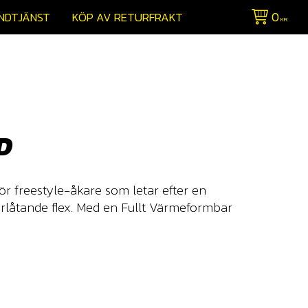
0
NDTJÄNST
KÖP AV RETURFRAKT
KR
D
ör freestyle-åkare som letar efter en
örlåtande flex. Med en Fullt Värmeformbar