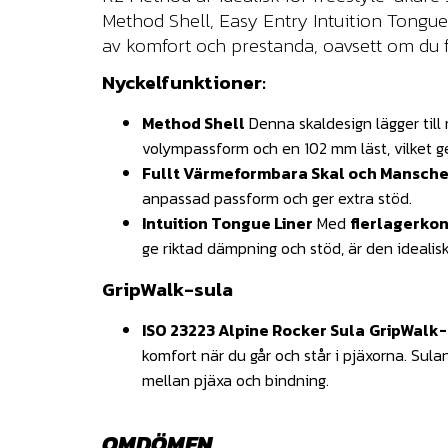
Method Shell, Easy Entry Intuition Tongu
av komfort och prestanda, oavsett om du fö
Nyckelfunktioner:
Method Shell
Denna skaldesign lägger till
volympassform och en 102 mm läst, vilket 
Fullt Värmeformbara Skal och Mansche
anpassad passform och ger extra stöd.
Intuition Tongue Liner
Med
flerlagerkon
ge riktad dämpning och stöd, är den idealisk
GripWalk-sula
ISO 23223 Alpine Rocker Sula
GripWalk-
komfort när du går och står i pjäxorna. Sula
mellan pjäxa och bindning.
OMDÖMEN