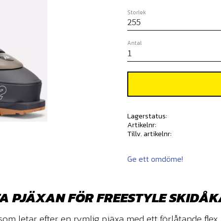
Storlek
Antal
Lagerstatus
Artikelnr
Tillv. artikelnr
Ge ett omdöme!
TA PJÄXAN FÖR FREESTYLE SKIDÅ
 som letar efter en rymlig pjäxa med ett förlåtande fle