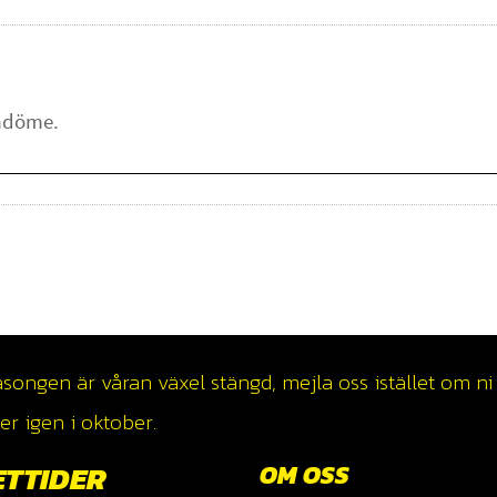
ngen är våran växel stängd, mejla oss istället om ni v
r igen i oktober.
ETTIDER
OM OSS