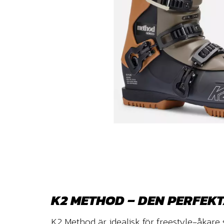
K2 METHOD – DEN PERFEK
K2 Method är idealisk för freestyle-åkare