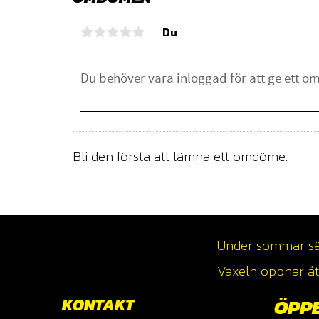
Du
Bli den första att lämna ett omdöme.
Under sommar säso
Växeln öppnar åte
KONTAKT
ÖPP