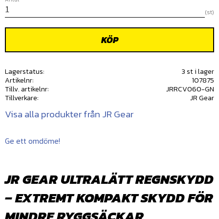
st
KÖP
Lagerstatus
3 st i lager
Artikelnr
107875
Tillv. artikelnr
JRRCV060-GN
Tillverkare
JR Gear
Visa alla produkter från JR Gear
Ge ett omdöme!
JR GEAR ULTRALÄTT REGNSKYDD
– EXTREMT KOMPAKT SKYDD FÖR
MINDRE RYGGSÄCKAR