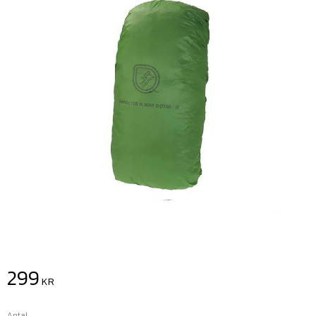
299
KR
Antal