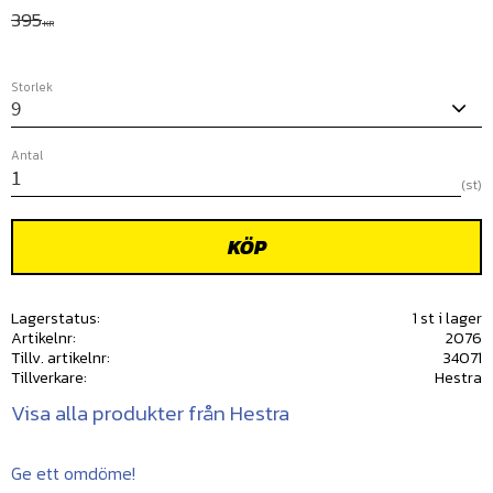
Ordinarie pris:
395
KR
Storlek
Antal
st
KÖP
Lagerstatus
1 st i lager
Artikelnr
2076
Tillv. artikelnr
34071
Tillverkare
Hestra
Visa alla produkter från Hestra
Ge ett omdöme!