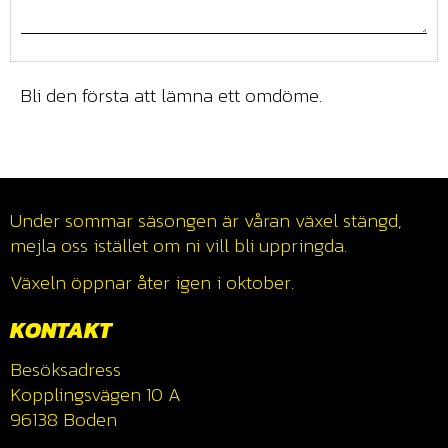
Bli den första att lämna ett omdöme.
Under sommar säsongen är våran växel stängd,
mejla oss istället om ni vill bli uppringda.
Växeln öppnar åter igen i oktober.
KONTAKT
Besöksadress
Kopplingsvägen 10 A
96138 Boden