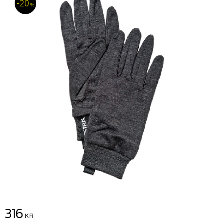
20
%
Nedsatt pris:
316
KR