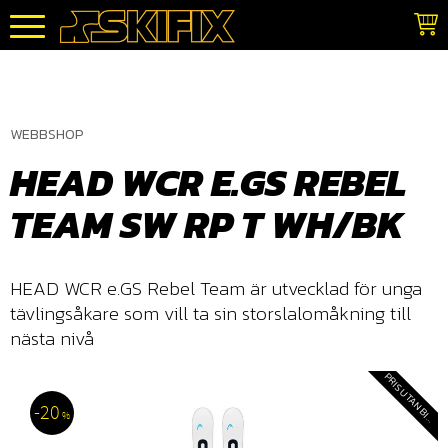
Meny
WEBBSHOP
HEAD WCR E.GS REBEL
TEAM SW RP T WH/BK
HEAD WCR e.GS Rebel Team är utvecklad för unga
tävlingsåkare som vill ta sin storslalomåkning till
nästa nivå
20
%
N
G