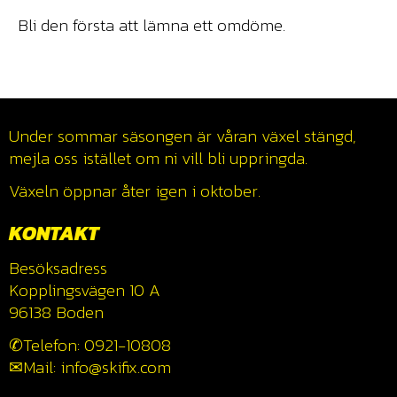
Bli den första att lämna ett omdöme.
Under sommar säsongen är våran växel stängd,
mejla oss istället om ni vill bli uppringda.
Växeln öppnar åter igen i oktober.
KONTAKT
Besöksadress
Kopplingsvägen 10 A
96138 Boden
✆Telefon: 0921-10808
✉Mail: info@skifix.com