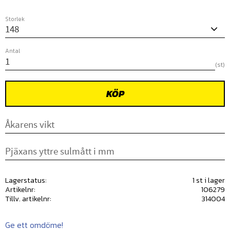
Storlek
Antal
st
KÖP
Lagerstatus
1 st i lager
Artikelnr
106279
Tillv. artikelnr
314004
Ge ett omdöme!