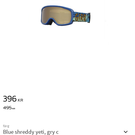
Nedsatt pris:
396
KR
Ordinarie pris:
495
KR
färg