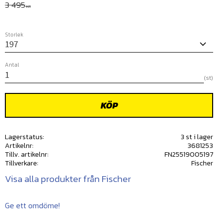
Ordinarie pris:
3 495
KR
Storlek
Antal
st
KÖP
Lagerstatus
3 st i lager
Artikelnr
3681253
Tillv. artikelnr
FN25519005197
Tillverkare
Fischer
Visa alla produkter från Fischer
Ge ett omdöme!