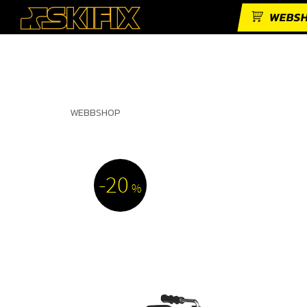
WEBS
WEBBSHOP
20
%