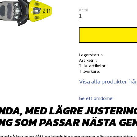
Antal
Lagerstatus
Artikelnr
Tillv. artikelnr
Tillverkare
Visa alla produkter frå
Ge ett omdöme!
NDA, MED LÄGRE JUSTERIN
ING SOM PASSAR NÄSTA G
 grad så har man fått en bindning som passar nästa generations