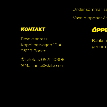
Under sommar säso
Växeln öppnar åte
KONTAKT
ÖPP
Besöksadress
Butiken
Kopplingsvägen 10 A
genom a
96138 Boden
✆Telefon: 0921-10808
✉Mail: info@skifix.com