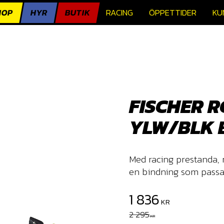
HOP
HYR
BUTIK
RACING
ÖPPETTIDER
KU
FISCHER R
YLW/BLK 
Med racing prestanda, 
en bindning som passa
Nedsatt pris:
1 836
KR
Ordinarie pris:
2 295
KR