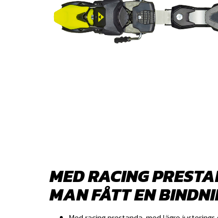
MED RACING PRESTA
MAN FÅTT EN BINDN
Med racing prestanda, med lägre justerings