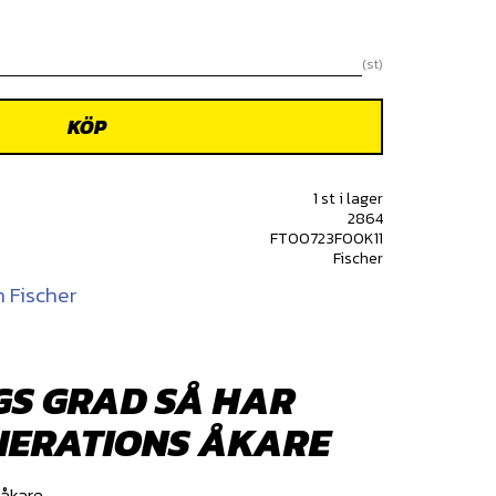
st
KÖP
1 st i lager
2864
FT00723F00K11
Fischer
n Fischer
GS GRAD SÅ HAR
ENERATIONS ÅKARE
 åkare