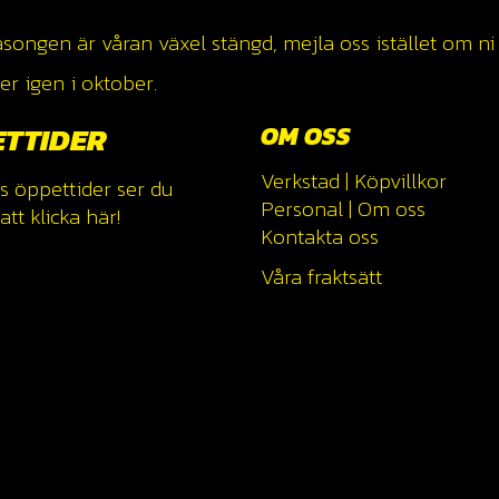
ngen är våran växel stängd, mejla oss istället om ni v
r igen i oktober.
ETTIDER
OM OSS
Verkstad
|
Köpvillkor
s öppettider ser du
Personal
|
Om oss
tt klicka
här!
Kontakta oss
Våra fraktsätt