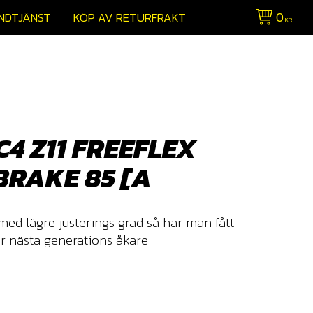
0
NDTJÄNST
KÖP AV RETURFRAKT
KR
C4 Z11 FREEFLEX
BRAKE 85 [A
med lägre justerings grad så har man fått
r nästa generations åkare