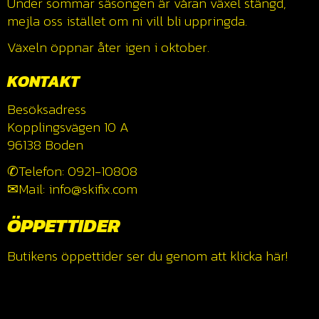
Under sommar säsongen är våran växel stängd,
mejla oss istället om ni vill bli uppringda.
Växeln öppnar åter igen i oktober.
KONTAKT
Besöksadress
Kopplingsvägen 10 A
96138 Boden
✆Telefon: 0921-10808
✉Mail: info@skifix.com
ÖPPETTIDER
Butikens öppettider ser du genom att klicka
här!