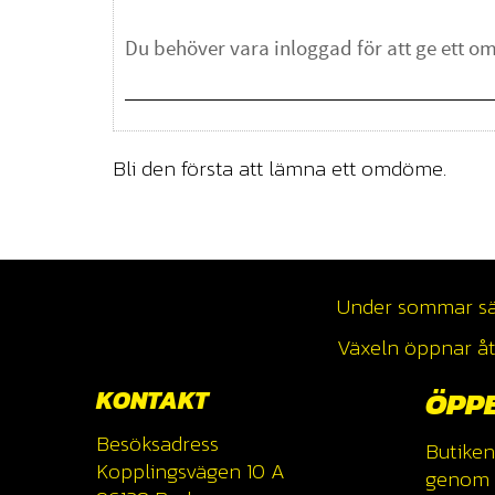
Bli den första att lämna ett omdöme.
Under sommar säso
Växeln öppnar åte
KONTAKT
ÖPP
Besöksadress
Butiken
Kopplingsvägen 10 A
genom a