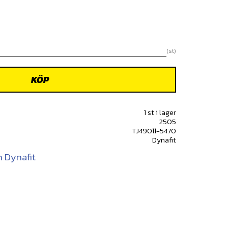
st
KÖP
1 st i lager
2505
TJ49011-5470
Dynafit
n Dynafit