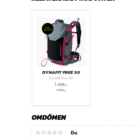
20
%
DYNAFIT FREE 30
Dynafit Free 30
1 439
KR
1 799
KR
OMDÖMEN
Du