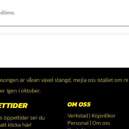
ngen är våran växel stängd, mejla oss istället om ni v
r igen i oktober.
ETTIDER
OM OSS
Verkstad
|
Köpvillkor
s öppettider ser du
Personal
|
Om oss
tt klicka
här!