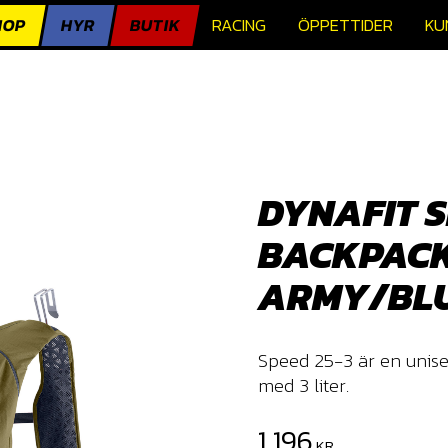
HOP
HYR
BUTIK
RACING
ÖPPETTIDER
KU
DYNAFIT S
BACKPAC
ARMY/BL
Speed 25-3 är en unise
med 3 liter.
Nedsatt pris:
1 196
KR