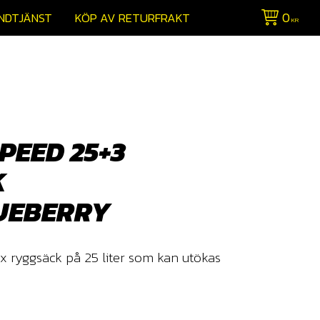
0
NDTJÄNST
KÖP AV RETURFRAKT
KR
PEED 25+3
K
UEBERRY
x ryggsäck på 25 liter som kan utökas