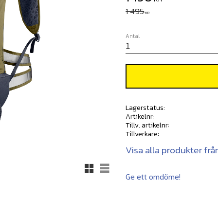
Ordinarie pris:
1 495
KR
Antal
Lagerstatus
Artikelnr
Tillv. artikelnr
Tillverkare
Visa alla produkter frå
Rutnätsvy
Listvy
Ge ett omdöme!