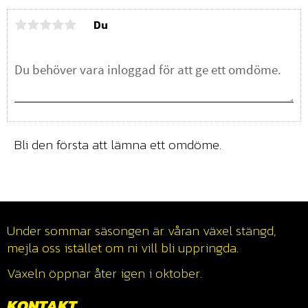
Du
Bli den första att lämna ett omdöme.
Under sommar säsongen är våran växel stängd,
mejla oss istället om ni vill bli uppringda.
Växeln öppnar åter igen i oktober.
KONTAKT