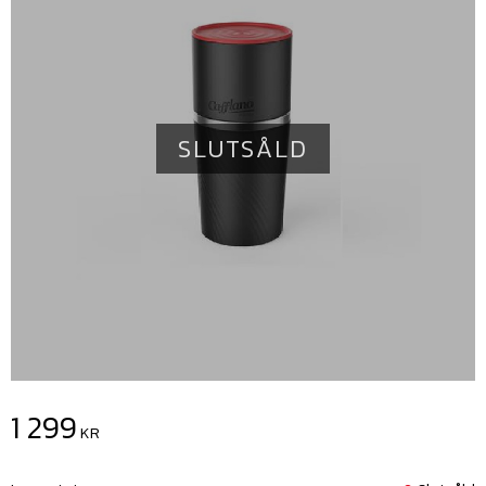
SLUTSÅLD
1 299
KR