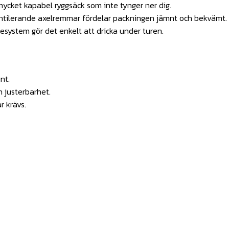
n mycket kapabel ryggsäck som inte tynger ner dig.
entilerande axelremmar fördelar packningen jämnt och bekvämt.
esystem gör det enkelt att dricka under turen.
nt.
h justerbarhet.
r krävs.