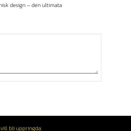
isk design – den ultimata
ill bli uppringda.