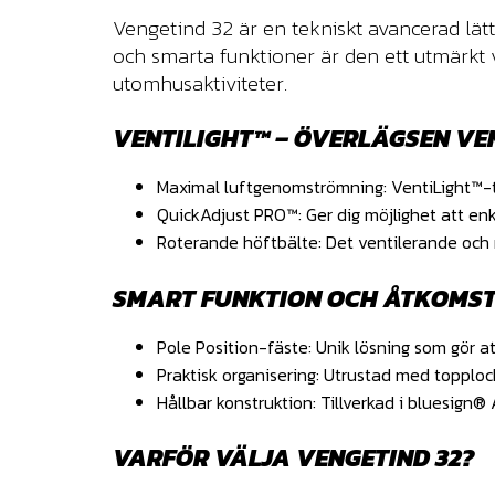
Vengetind 32 är en tekniskt avancerad lät
och smarta funktioner är den ett utmärkt v
utomhusaktiviteter.
VENTILIGHT™ – ÖVERLÄGSEN VE
Maximal luftgenomströmning: VentiLight™-t
QuickAdjust PRO™: Ger dig möjlighet att enk
Roterande höftbälte: Det ventilerande och rö
SMART FUNKTION OCH ÅTKOMS
Pole Position-fäste: Unik lösning som gör a
Praktisk organisering: Utrustad med topplock
Hållbar konstruktion: Tillverkad i bluesi
VARFÖR VÄLJA VENGETIND 32?