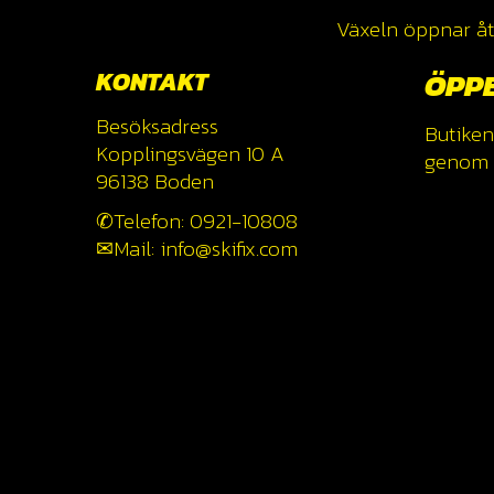
Växeln öppnar åte
KONTAKT
ÖPP
Besöksadress
Butiken
Kopplingsvägen 10 A
genom a
96138 Boden
✆Telefon: 0921-10808
✉Mail: info@skifix.com