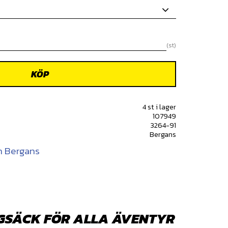
st
KÖP
4 st i lager
107949
3264-91
Bergans
ån Bergans
GGSÄCK FÖR ALLA ÄVENTYR