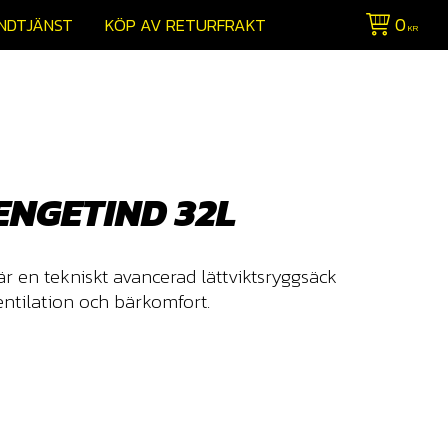
0
NDTJÄNST
KÖP AV RETURFRAKT
KR
ENGETIND 32L
r en tekniskt avancerad lättviktsryggsäck
entilation och bärkomfort.