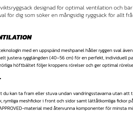
tviktsryggsäck designad för optimal ventilation och bä
al för dig som söker en mångsidig ryggsäck för allt frå
NTILATION
eknologin med en uppspänd meshpanel håller ryggen sval även u
elt justera rygglängden (40–56 cm) för en perfekt, individuell p
rliga höftbältet följer kroppens rörelser och ger optimal rörelse
T
tt du kan ta fram eller stuva undan vandringsstavarna utan att t
, rymliga meshfickor i front och sidor samt lättåtkomliga fickor p
gn® APPROVED-material med återvunna komponenter för minsta möj