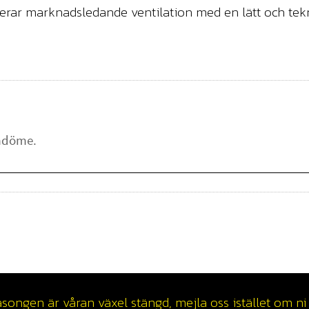
ar marknadsledande ventilation med en lätt och tekn
ngen är våran växel stängd, mejla oss istället om ni v