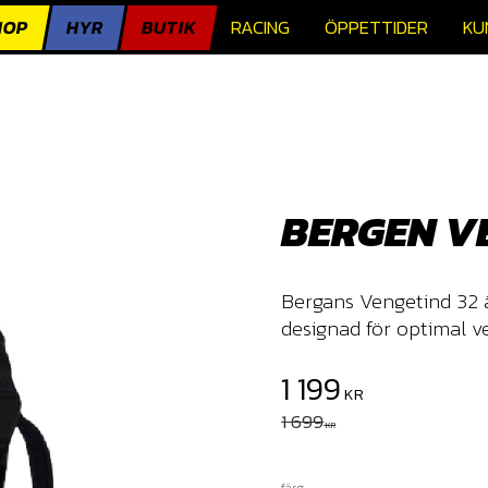
HOP
HYR
BUTIK
RACING
ÖPPETTIDER
KU
BERGEN V
Bergans Vengetind 32 ä
designad för optimal v
Nedsatt pris:
1 199
KR
Ordinarie pris:
1 699
KR