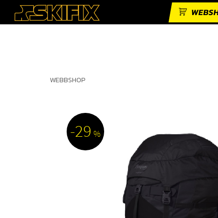
WEBS
WEBBSHOP
29
%