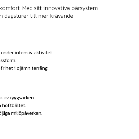
rkomfort. Med sitt innovativa bärsystem
n dagsturer till mer krävande
nder intensiv aktivitet.
assform.
frihet i ojämn terräng.
a av ryggsäcken.
å höftbältet.
liga miljöpåverkan.