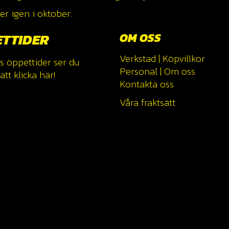
r igen i oktober.
ETTIDER
OM OSS
Verkstad
|
Köpvillkor
s öppettider ser du
Personal
|
Om oss
tt klicka
här!
Kontakta oss
Våra fraktsätt