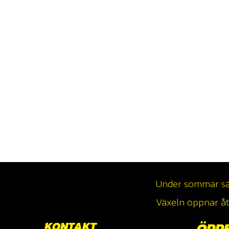
Under sommar säso
Växeln öppnar åte
KONTAKT
ÖPP