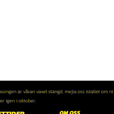
ngen är våran växel stängd, mejla oss istället om ni v
r igen i oktober.
ETTIDER
OM OSS