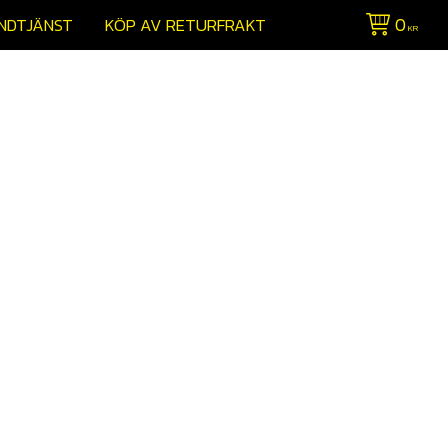
0
NDTJÄNST
KÖP AV RETURFRAKT
KR