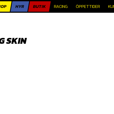
HOP
HYR
BUTIK
RACING
ÖPPETTIDER
KU
G SKIN