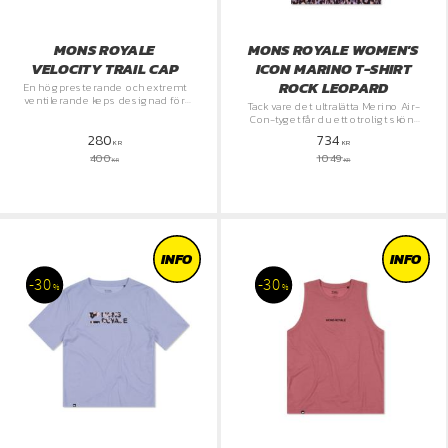
MONS ROYALE
MONS ROYALE WOMEN'S
VELOCITY TRAIL CAP
ICON MARINO T-SHIRT
ROCK LEOPARD
En högpresterande och extremt
ventilerande keps designad för
Tack vare det ultralätta Merino Air-
högintensiva aktiviteter i
Con-tyget får du ett otroligt skönt
krävande terräng.
och tekniskt plagg som tar
280
734
minimal plats i väskan.
KR
KR
400
1 049
KR
KR
INFO
INFO
30
30
%
%