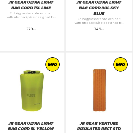
JR GEAR ULTRA LIGHT
JR GEAR ULTRA LIGHT
BAG CORD 15L LIME
BAG CORD 30L SKY
BLUE
En högpresterande och helt
vattentät packpåse designad för
En högpresterande och helt
att skydda din utrustning mot
vattentät packpåse designad för
oförutsägbart väder utan att
att skydda din utrustning mot
279
349
kompromissa med din
oförutsägbart väder utan att
KR
KR
rörelsefrihe
kompromissa med din
rörelsefrihe
INFO
INFO
JR GEAR ULTRA LIGHT
JR GEAR VENTURE
BAG CORD 5L YELLOW
INSULATED RECT STD