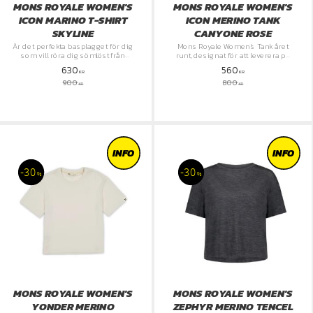
MONS ROYALE WOMEN'S
MONS ROYALE WOMEN'S
ICON MARINO T-SHIRT
ICON MERINO TANK
SKYLINE
CANYONE ROSE
Är det perfekta basplagget för dig
​Mons Royale Women's Tank året
som vill röra dig sömlöst från
runt, designat för att leverera på
intensiva pass på berget direkt till
topp både under skaljackan på
630
560
avslappnade stunder i stan.
vandringen och till favoritjeansen
KR
KR
i vardagen.
900
800
KR
KR
INFO
INFO
30
30
%
%
MONS ROYALE WOMEN'S
MONS ROYALE WOMEN'S
YONDER MERINO
ZEPHYR MERINO TENCEL