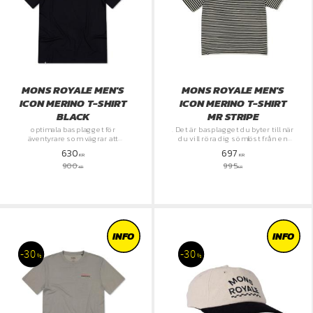
MONS ROYALE MEN'S
MONS ROYALE MEN'S
ICON MERINO T-SHIRT
ICON MERINO T-SHIRT
BLACK
MR STRIPE
optimala basplagget för
. Det är basplagget du byter till när
äventyrare som vägrar att
du vill röra dig sömlöst från en
kompromissa med funktion eller
intensiv dag på berget direkt till
630
697
komfort.
stan.
KR
KR
900
995
KR
KR
INFO
INFO
30
30
%
%