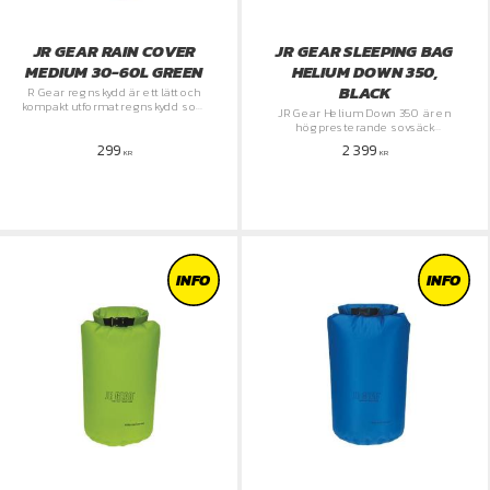
JR GEAR RAIN COVER
JR GEAR SLEEPING BAG
MEDIUM 30-60L GREEN
HELIUM DOWN 350,
BLACK
R Gear regnskydd är ett lätt och
kompakt utformat regnskydd som
JR Gear Helium Down 350 är en
håller din utrustning torr under
högpresterande sovsäck
blöta dagar.
designad för vandrare som
299
2 399
prioriterar låg vikt utan att
KR
KR
kompromissa med värmen.
INFO
INFO