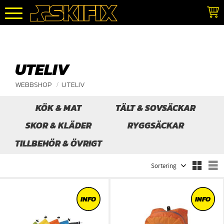
Meny
UTELIV
WEBBSHOP
UTELIV
KÖK & MAT
TÄLT & SOVSÄCKAR
SKOR & KLÄDER
RYGGSÄCKAR
TILLBEHÖR & ÖVRIGT
Välj sortering
V
INFO
INFO